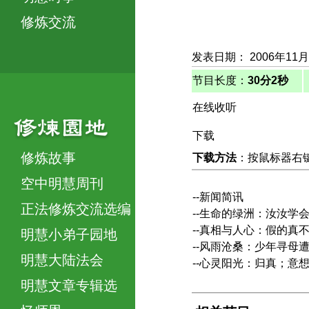
修炼交流
发表日期： 2006年11
节目长度：
30分2秒
在线收听
下载
修炼故事
下载方法
：按鼠标器右键，
空中明慧周刊
--新闻简讯
正法修炼交流选编
--生命的绿洲：汝汝学
--真相与人心：假的真
明慧小弟子园地
--风雨沧桑：少年寻母
明慧大陆法会
--心灵阳光：归真；
明慧文章专辑选