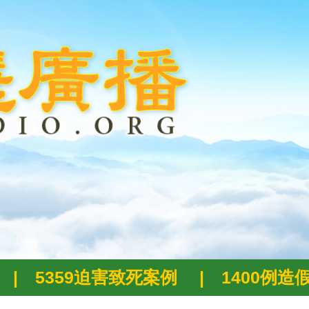
|
5359迫害致死案例
|
1400例造