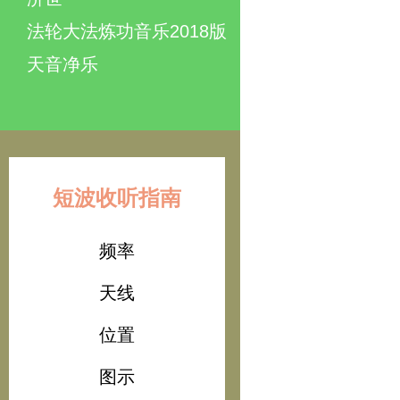
法轮大法炼功音乐2018版
天音净乐
短波收听指南
频率
天线
位置
图示