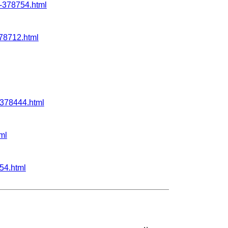
378754.html
8712.html
78444.html
ml
4.html