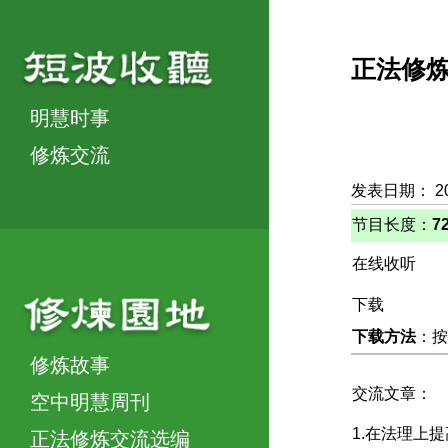
正法修
明慧时事
修炼交流
发表日期： 2
节目长度：
7
在线收听
下载
下载方法
：按
修炼故事
交流文章：
空中明慧周刊
1.在法理上
正法修炼交流选编