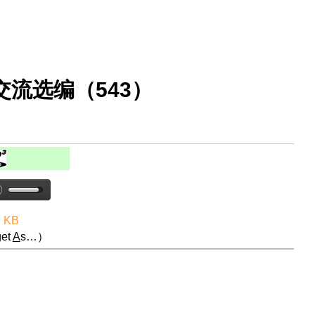
流选编（543）
7 KB
et
A
s…）