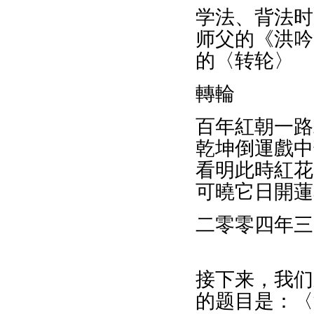
学法、背法时
师父的《洪吟
的〈转轮〉
轉輪
百年紅朝一路
乾坤倒運戲中
看明此時紅花
可曉它日開蓮
二零零四年三
接下来，我们
的题目是：〈