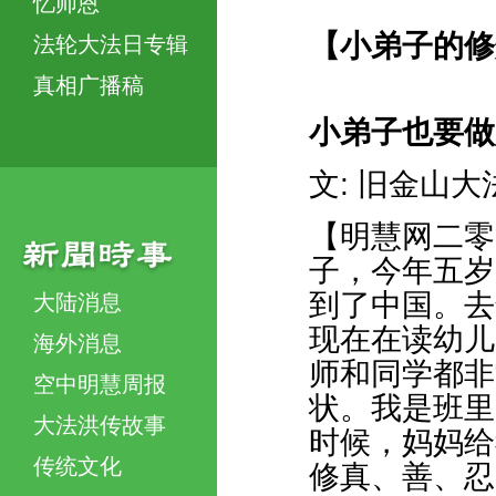
忆师恩
【小弟子的修
法轮大法日专辑
真相广播稿
小弟子也要做
文: 旧金山
【明慧网二零
子，今年五岁
到了中国。去
大陆消息
现在在读幼儿
海外消息
师和同学都非
空中明慧周报
状。我是班里
大法洪传故事
时候，妈妈给
传统文化
修真、善、忍