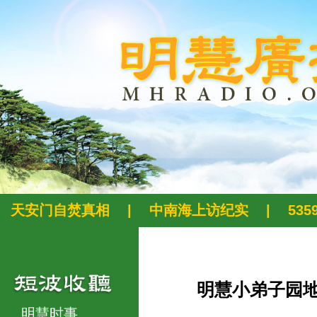
天安门自焚真相
|
中南海上访纪实
|
53
明慧小弟子园
明慧时事