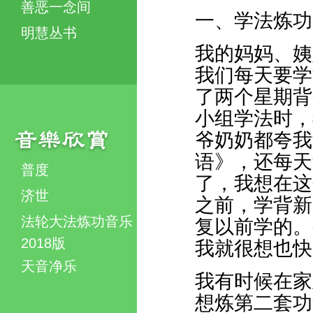
善恶一念间
一、学法炼功
明慧丛书
我的妈妈、姨
我们每天要学
了两个星期背
小组学法时，
爷奶奶都夸我
语》，还每天
普度
了，我想在这
济世
之前，学背新
法轮大法炼功音乐
复以前学的。
2018版
我就很想也快
天音净乐
我有时候在家
想炼第二套功