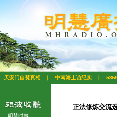
天安门自焚真相
|
中南海上访纪实
|
53
正法修炼交流
明慧时事