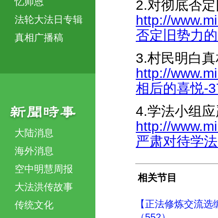
忆师恩
2.对彻底否
http://www.m
法轮大法日专辑
否定旧势力的一点
真相广播稿
3.村民明白
http://www.
相后的喜悦-378
4.学法小组
http://www.
大陆消息
严肃对待学法-38
海外消息
空中明慧周报
相关节目
大法洪传故事
【正法修炼交流选
传统文化
（552）