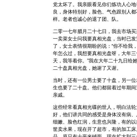
党太坏了。我亲眼看见你们炼功人心地
良，身体特别好，脸色、气色跟别人都
样。老者也诚心的退了团、队。
二零一七年腊月二十七日，我去市场买
一卖菜女士问我要真相光盘，当时已发
了，女士表情很期盼的说：“你不给我
年怎么过，我想要真相光盘呀，大年三
天，我等着你。”我在大年二十九日给
二十盘真相光盘，她谢了又谢。
当时，还有一位男士要了十盘，另一位
生也要了二十盘。他们都留着过年期间
亲戚。
这些经常看真相光碟的世人，明白法轮
好，他们讲共同的感受是身体没有病、
细嫩、脸色红润，生意也兴隆，有的以
筐卖水果，现在开了超市，有的加工床
品，原只有十平米铺面，现在扩大到三