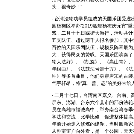
头，很奇妙！”
- 台湾法轮功学员组成的天国乐团受邀
园杨梅区举办“2019靓靓杨梅庆元宵”重
戏，二月十七日踩街大游行，活动共计
五支队伍、超过两千人报名参加，其中
百位的天国乐团队伍，规模及阵容最为
大，获得民众的赞叹。天国乐团演奏了
轮大法好》、《凯旋》、《高山青》、
年组曲》、《法鼓法号震十方》、《法
坤》等多首曲目，他们身穿唐宋的古装
气宇轩昂，将“真、善、忍”的美好带给
- 二月十七日，台湾南区嘉义、台南、
屏东、澎湖、台东六个县市的部份法轮
员在高雄市福诚高中，举办南台湾春季
学法和交流，比学比修，促进整体提高
年前开始走入修炼的建尧，当时搬新家
从卧室窗户向外看，是一个公园，天天