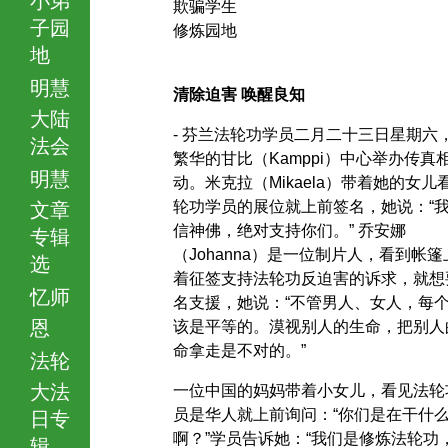
欺骗学生
子园
修炼园地
地
明慧
清除迫害 唤醒良知
大陆
- 芬兰法轮功学员二月二十三日星期六
法会
繁华的甘比（Kamppi）中心举办传真
明慧
动。米克拉（Mikaela）带着她的女儿
轮功学员的展位就上前签名，她说：“
文章
信神佛，绝对支持你们。” 乔安娜
专辑
（Johanna）是一位制片人，看到帐篷
选
着征签支持法轮功反迫害的诉求，就想
忆师
名支援，她说：“不管男人、女人，每
恩
该是平等的。漠视别人的生命，把别人
命拿走是不对的。”
法轮
大法
一位中国的妈妈带着小女儿，看见法轮
员是华人就上前询问：“你们是在干什
日专
啊？”学员告诉她：“我们是修炼法轮功
辑