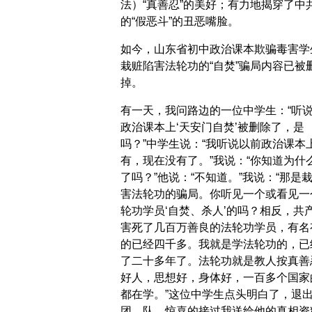
法）“真善忍”的美好；有力地揭穿了中
的“假恶斗”的丑恶嘴脸。
如今，山东省初中政治课本欺骗毒害学
栽赃陷害法轮功的“自焚”骗局内容已被
掉。
有一天，我问路边的一位中学生：“听
政治课本上‘天安门自焚’被删除了，是
吗？”中学生说：“我听说以前政治课本
有，现在没有了。”我说：“你知道为什
了吗？”他说：“不知道。”我说：“那是
害法轮功的骗局。你听见一个或看见一
轮功学员‘自焚、杀人’的吗？相反，共
害死了几百万善良的法轮功学员，有名
的已经四千多。我就是学法轮功的，已
了二十多年了。法轮功就是教人按真善
好人，思想好，身体好，一百多个国家
都在学。”这位中学生点头明白了，退
团、队，惊喜的接过我送给他的真相资