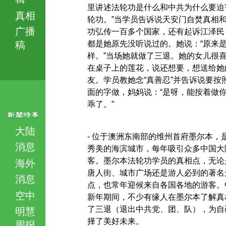
里讲述法轮功是什么和中共为什么要迫
真相
轮功。”当学员告诉说天安门自焚真相
广播
功弘传一百多个国家，还有起诉江泽民
稿
都是她原先没听说过的。她说：“原来
样。”当场她就做了三退。她的女儿很
在桌子上的莲花，说还想要，想送给她
友。学员教她念“真善忍”并告诉说要按
面的字做，妈妈说：“是呀，能按着做
乖了。”
大陆
- 位于澳洲东南部的维州首府墨尔本，
消息
秀美的海滨城市，每年吸引众多中国大
客。墨尔本法轮功学员的真相点，无论
海外
唐人街、城市广场还是游人必到的著名
消息
点，也常年迎候来自各国各地的游客。
空中
新年期间，不少有缘人在墨尔本了解真
了三退（退出中共党、团、队），为自
明慧
择了美好未来。
周报