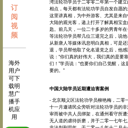
湾法轮功学员于二零零二年第一个建立
订
相点，每天都有法轮功学员自发自愿的
阅
这里讲真相，为中外游客、尤其是来自
大陆的观光客，递上打开了解真相宝盒
视
匙。前几天，一位二十多岁的男青年在
频
等法轮功学员帮几位三退完之后，说他
从新唐人等媒体讯息明白真相，可是还
退，学员帮他取了化名退党之后，他感
说：“你们真的好伟大，我们真的是要
海外
们！”学员说：“也要你们自己觉醒，这
用户
要的。”
可下
载明
中国大陆学员近期遭迫害案例
慧广
- 北京顺义区法轮功学员柳艳梅，二零
播手
十一月邀请民众旁听对法轮功学员的非
机应
审而被中共人员绑架，在通州看守所遭
用
无人道的虐待折磨，并于二零一七年七
非法判刑四年，于二零一八年十二月十