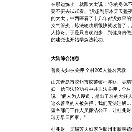
在那边炼功，就跟太太说：“你的身体
要不要去试试看。”没想到原本天天整
的太太，中西医看了十几年都没效果的
支气管炎，炼法轮功后很快就改善了，
人惊讶。于是只喜欢跑步、到健身房做
的建尧也开始学炼法轮功。
大陆综合消息
善良夫妇被关押 全村205人签名营救
山东青岛市胶州市胶莱镇杜兆财、吴瑞
妇，信仰法轮功被中共非法关押，全村
说：“俩人为人厚道，是出了名的大好
这么善良的人被关押，我们无法理解…
望各部门工作人员廉洁公正，让杜兆财
瑞芳早日回家。”
杜兆财、吴瑞芳夫妇家住胶州市胶莱镇