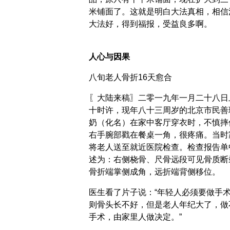
米铺面了。这就是明白大法真相，相信
大法好，得到福报，受益良多啊。
人心与因果
八旬老人骨折16天愈合
〖大陆来稿〗二零一九年一月二十八日
十时许，现年八十三周岁的北京市民善
奶（化名）在家中客厅穿衣时，不慎摔
右手腕部戳在餐桌一角，很疼痛。当时
将老人送至就近医院检查。检查报告单
述为：右侧桡骨、尺骨远段可见骨质断
骨折端掌侧成角，远折端背侧移位。
医生看了片子说：“年轻人必须要做手
则骨头长不好，但是老人年纪大了，做
手术，由家里人做决定。”