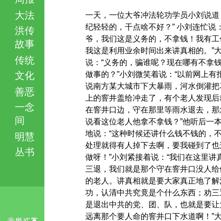
大法
一天，一位大爷冲法轮功学员小刘说道
纪轻轻的，干点啥不好？” 小刘连忙说：
洪传
爷，我们这是义务的，不拿钱！我有工
故事
我这是利用业余时间出来讲真相的。”
传统
说：“义务的，骗谁呢？现在哪有不拿
文化
做事的？”小刘微笑着说：“以前网上有
说南方某大城市下大暴雨，河水倒灌把
善恶
上的窨井盖给冲走了，有个老人发现后
一念
在窨井口边，守在那里等雨水退去，那
间
说看这位老人他拿不拿钱？”他听后一
地说：“这种时候还讲什么钱不钱的，
明慧
处理就得有人掉下去啊，要我碰到了也
丛书
做呀！”小刘紧接着说：“我们在这里讲
三退，我们就是那个守在窨井口没人给
的老人。讲真相就是要大家真正地了解
功，认清中共究竟是个什么东西；劝三
是退出中共的党、团、队，也就是要让
远离那个要人命的窨井口下水道啊！”