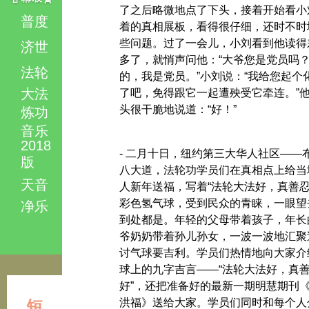
了之后略微地点了下头，接着开始看小
普度
着的真相展板，看得很仔细，还时不时
些问题。过了一会儿，小刘看到他读得
济世
多了，就悄声问他：“大爷您是党员吗？”
法轮
的，我是党员。”小刘说：“我给您起个
大法
了吧，免得跟它一起遭殃受它牵连。”
头很干脆地说道：“好！”
炼功
音乐
2018
- 二月十日，纽约第三大华人社区——
版
八大道，法轮功学员们在真相点上给当
天音
人新年送福，写着“法轮大法好，真善忍
彩色氢气球，受到民众的青睐，一眼望
净乐
到处都是。年轻的父母带着孩子，年长
爷奶奶带着孙儿孙女，一波一波地汇聚
讨气球要吉利。学员们热情地向大家介
球上的九字吉言——“法轮大法好，真
好”，还把准备好的最新一期明慧期刊
洪福》送给大家。学员们同时和每个人
短