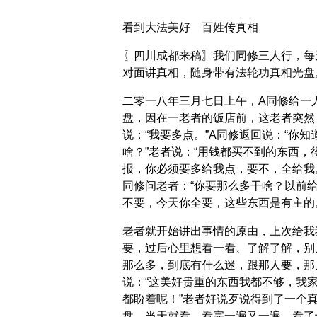
看到大法美好 百姓传真相
〖四川成都来稿〗我们同修三人行，每
对面讲真相，随身带有法轮功真相光盘
二零一八年三月七日上午，A同修给一
盘，因在一老者的饭店前，这老者突然
说：“我要多点。”A同修返回说：“你知
啥？”老者说：“用钱都买不到的东西，
报，你必须要多给我点，要不，全给我。
同修问老者：“你要那么多干啥？以前
不要，今天你全要，这些东西是有主的
老者就开始讲出事情的原由，上次给我
要，过后心里想看一看、了解了解，别
那么多，到底有什么迷，跟那人要，那
说：“这美好贵重的东西我都不够，我
都盼着呢！”老者好说歹说得到了一个
盘，当天就看，看完一遍又一遍。看了