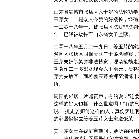
山东省淄博市张店区六十岁的法轮功学
玉芹女士，是众人夸赞的好楼长，经确
于二零一八年十月被张店区法院非法判
年，已经被劫持至山东省女子监狱。
二零一八年五月二十九日，姜玉芹的家
然闯入张店区国保大队二十多名警察，
玉芹夫妇绑架并非法抄家，现场抢劫走
功著作二十多部及现金六千余元，后将
芹丈夫放回，而将姜玉芹关押至淄博市
所。
周围的邻居一片谴责声，有的说：“连
这样的好人也抓，什么世道啊！”有的
说：“抓走姜师傅这样的人，真伤天理啊
的邻居悄悄去给姜玉芹女士家送饭菜…
姜玉芹女士在被庭审期间，她所在的社
——张店河滨社区居民们义愤填膺，纷