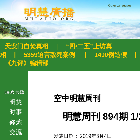
天安门自焚真相
|
“四•二五”上访真
相
|
5359迫害致死案例
|
1400例造假
|
《九评》编辑部
空中明慧周刊
明慧
时事
明慧周刊 894期 1/
修炼
交流
发表日期： 2019年3月4日