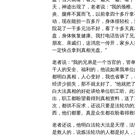
天，神迹出现了，老者说：“我的颈椎
炎、腿疼不翼而飞，以前拿四十多斤拿
动，现在能担一百多斤，身体很轻松，
院花了一千多元治不好，看了十多天真
盘，身体恢复健康。我打电话告诉了兄
朋友、亲戚们，这消息一传开，家乡人
一定快点拿到真相光盘。”
老者说：“我的兄弟是一个当官的，管
千人的安全、福利的，他说如果我单位
都明白真相，人心变好，我也省事了，
经济少损失，那不就太好了。”他就把
白大法真相的好处讲给单位职工听。此
出，职工都盼望着得到真相资料，送了
次，都供不应求，还说只要是法轮功的
西，他们都要。真是众生都在盼着得救
老者还说，他明白法轮大法是天理，法
是救人的，说炼法轮功的人都是好人，