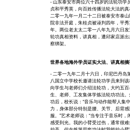
- 山东泰安市两位六十四岁的法轮功学
贞和平秀英，向百姓传播法轮大法的真
二零一九年一月二十二日被泰安市泰山
院非法开庭，朱桂贞被诬判四年，平秀
年。两位老太太二零一八年九月六日发
轮功真相资料，讲真相，遭邱家店派出
察绑架。
世界各地海外学员证实大法、讲真相摘
- 二零一九年二月十六日，印尼巴丹岛
八国立中学校长邀请法轮功学员来到该
向学生与老师们介绍法轮功，大约五百
生、老师、工友集体学炼法轮功功法。
功后，校长说：“音乐与动作能帮人集
力，身体部分特别是腰、关节、后背感
服。”艺术老师说：“当专注于音乐时，
感受到光。我的小臂受过伤，通常很难
抬高，但在炼第四套功法时我能抬小臂