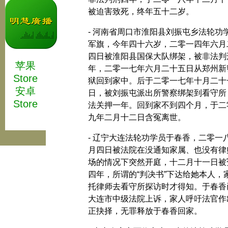
被迫害致死，终年五十二岁。
- 河南省周口市淮阳县刘振屯乡法轮功
军旗，今年四十六岁，二零一四年六月
四日被淮阳县国保大队绑架，被非法判
苹果
年，二零一七年六月二十五日从郑州新
Store
狱回到家中。后于二零一七年十月二十
安卓
日，被刘振屯派出所警察绑架到看守所
Store
法关押一年。回到家不到四个月，于二
九年二月十二日含冤离世。
- 辽宁大连法轮功学员于春香，二零一
月四日被法院在没通知家属、也没有律
场的情况下突然开庭，十二月十一日被
四年，所谓的“判决书”下达给她本人，
托律师去看守所探访时才得知。于春香
大连市中级法院上诉，家人呼吁法官作
正抉择，无罪释放于春香回家。