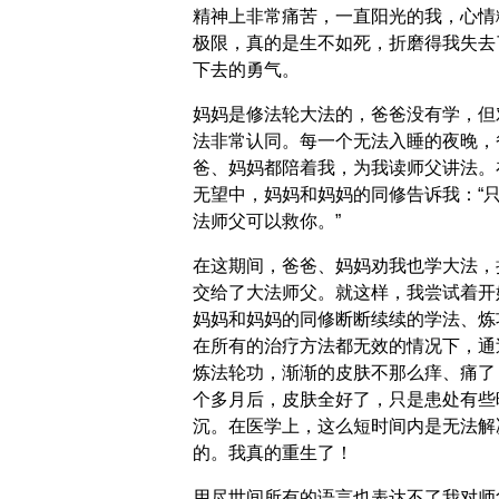
精神上非常痛苦，一直阳光的我，心情
极限，真的是生不如死，折磨得我失去
下去的勇气。
妈妈是修法轮大法的，爸爸没有学，但
法非常认同。每一个无法入睡的夜晚，
爸、妈妈都陪着我，为我读师父讲法。
无望中，妈妈和妈妈的同修告诉我：“
法师父可以救你。”
在这期间，爸爸、妈妈劝我也学大法，
交给了大法师父。就这样，我尝试着开
妈妈和妈妈的同修断断续续的学法、炼
在所有的治疗方法都无效的情况下，通
炼法轮功，渐渐的皮肤不那么痒、痛了
个多月后，皮肤全好了，只是患处有些
沉。在医学上，这么短时间内是无法解
的。我真的重生了！
用尽世间所有的语言也表达不了我对师