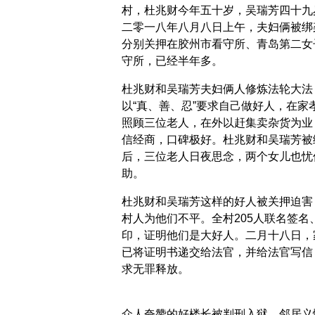
村，杜兆财今年五十岁，吴瑞芳四十九
二零一八年八月八日上午，夫妇俩被绑
分别关押在胶州市看守所、青岛第二女
守所，已经半年多。
杜兆财和吴瑞芳夫妇俩人修炼法轮大法
以“真、善、忍”要求自己做好人，在家
照顾三位老人，在外以赶集卖杂货为业
信经商，口碑极好。杜兆财和吴瑞芳被
后，三位老人日夜思念，两个女儿也忧
助。
杜兆财和吴瑞芳这样的好人被关押迫害
村人为他们不平。全村205人联名签名
印，证明他们是大好人。二月十八日，
已将证明书递交给法官，并给法官写信
求无罪释放。
众人夸赞的好楼长被判刑入狱 邻居义