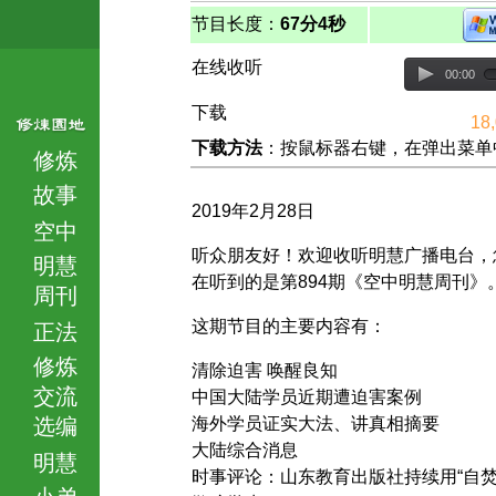
节目长度：
67分4秒
在线收听
00:00
下载
18
下载方法
：按鼠标器右键，在弹出菜单中选择
修炼
故事
2019年2月28日
空中
听众朋友好！欢迎收听明慧广播电台，
明慧
在听到的是第894期《空中明慧周刊》
周刊
这期节目的主要内容有：
正法
修炼
清除迫害 唤醒良知
交流
中国大陆学员近期遭迫害案例
选编
海外学员证实大法、讲真相摘要
大陆综合消息
明慧
时事评论：山东教育出版社持续用“自焚
小弟