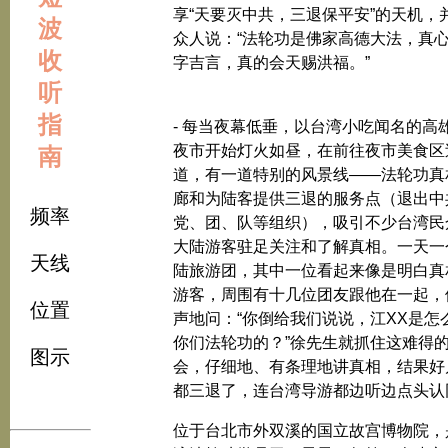
享“天要灭中共，三退保平安”的天机，
波
众人说：“法轮功是佛家高德大法，真
收
字吉言，真的会天赐洪福。”
听
指
- 每当夜幕低垂，以台湾小吃闻名的高
夜市开始灯火如昼，在前往夜市美食区
南
道，有一道特别的风景线——法轮功真
廊和为陆客提供三退的服务点（退出中
频率
党、团、队等组织），吸引不少台湾民
大陆游客驻足关注和了解真相。一天一
天线
陆旅游团，其中一位看起来像是明白真
游客，周围有十几位团友跟他在一起，
位置
声地问：“你倒给我们说说，江XX是怎
你们法轮功的？”徐先生就抓住这难得
图示
会，仔细地、有条理地讲真相，结果好
都三退了，连台湾导游都边听边点头认
位于台北市外双溪的国立故宫博物院，