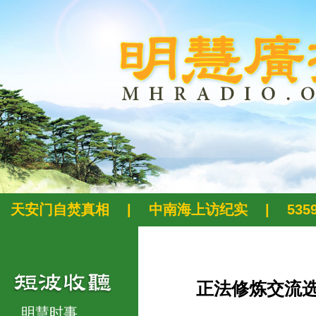
天安门自焚真相
|
中南海上访纪实
|
53
正法修炼交流
明慧时事