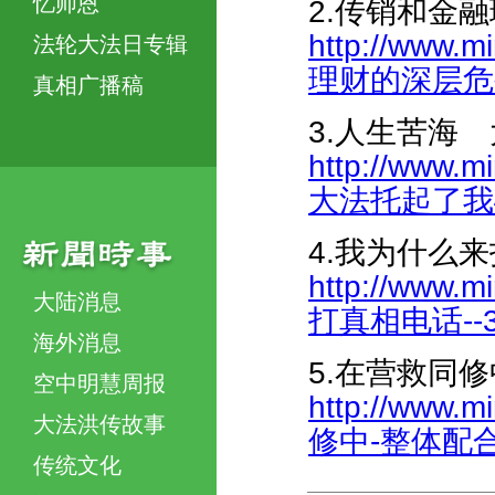
忆师恩
2.传销和金
http://www.
法轮大法日专辑
理财的深层危害-
真相广播稿
3.人生苦海
http://www.m
大法托起了我破碎
4.我为什么
http://www.
大陆消息
打真相电话--38
海外消息
5.在营救同
空中明慧周报
http://www.m
大法洪传故事
修中-整体配合、
传统文化