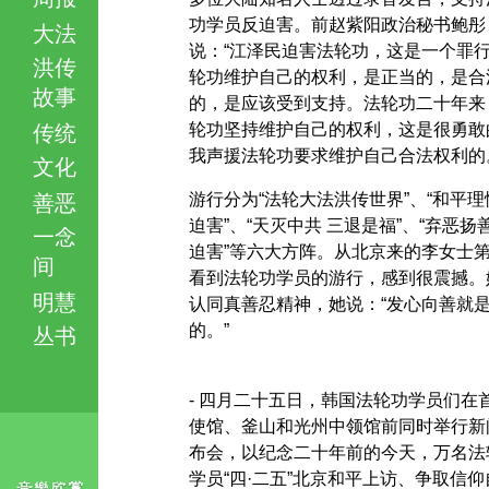
功学员反迫害。前赵紫阳政治秘书鲍彤
大法
说：“江泽民迫害法轮功，这是一个罪
洪传
轮功维护自己的权利，是正当的，是合
故事
的，是应该受到支持。法轮功二十年来
轮功坚持维护自己的权利，这是很勇敢
传统
我声援法轮功要求维护自己合法权利的
文化
游行分为“法轮大法洪传世界”、“和平理
善恶
迫害”、“天灭中共 三退是福”、“弃恶扬
一念
迫害”等六大方阵。从北京来的李女士
间
看到法轮功学员的游行，感到很震撼。
明慧
认同真善忍精神，她说：“发心向善就
的。”
丛书
- 四月二十五日，韩国法轮功学员们在
使馆、釜山和光州中领馆前同时举行新
布会，以纪念二十年前的今天，万名法
学员“四·二五”北京和平上访、争取信仰