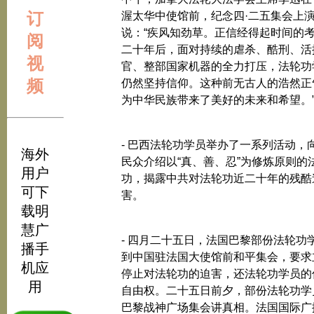
订
渥太华中使馆前，纪念四·二五集会上
说：“疾风知劲草。正信经得起时间的
阅
二十年后，面对持续的虐杀、酷刑、活
视
官、整部国家机器的全力打压，法轮功
频
仍然坚持信仰。这种前无古人的浩然正
为中华民族带来了美好的未来和希望。
- 巴西法轮功学员举办了一系列活动，
海外
民众介绍以“真、善、忍”为修炼原则的
用户
功，揭露中共对法轮功近二十年的残酷
可下
害。
载明
慧广
- 四月二十五日，法国巴黎部份法轮功
播手
到中国驻法国大使馆前和平集会，要求
机应
停止对法轮功的迫害，还法轮功学员的
用
自由权。二十五日前夕，部份法轮功学
巴黎战神广场集会讲真相。法国国际广