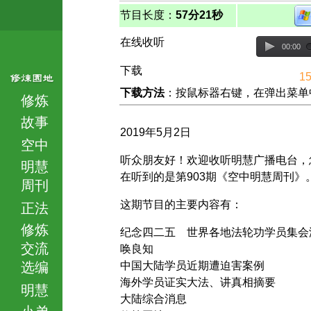
节目长度：
57分21秒
在线收听
00:00
下载
15
下载方法
：按鼠标器右键，在弹出菜单中选择
修炼
故事
2019年5月2日
空中
听众朋友好！欢迎收听明慧广播电台，
明慧
在听到的是第903期《空中明慧周刊》
周刊
这期节目的主要内容有：
正法
修炼
纪念四二五 世界各地法轮功学员集会
交流
唤良知
选编
中国大陆学员近期遭迫害案例
海外学员证实大法、讲真相摘要
明慧
大陆综合消息
小弟