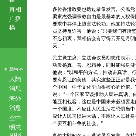
真相
多位香港政要也透过录像发言。公民党
梁家杰强调宗教自由是最基本的人权保
广播
要求中共停止迫害法轮功。他支持法轮
稿
员坚持反迫害，他说：“只要我们有所
不忘初衷，我相信会有守得云开见月明
天。”
民主党主席、立法会议员胡志伟表示，
功发扬真、善、忍精神，同时能强身健
他说：“以和平的方式，推动讲真话、
大陆
要有忍让的美德，其实这些正正都是我
个中国、中华文化里面很核心的价值。
消息
说： “一个国家应该推动人民讲真话、
海外
能互相包容，这也是中国未来必须要走
消息
一个国度。不应让人民生活在恐惧当中
应让人民习惯讲大话，不应让人民处身
空中
个要互相斗争的社会。”
明慧
周报
多位大陆知名人士透过录音发言，支持