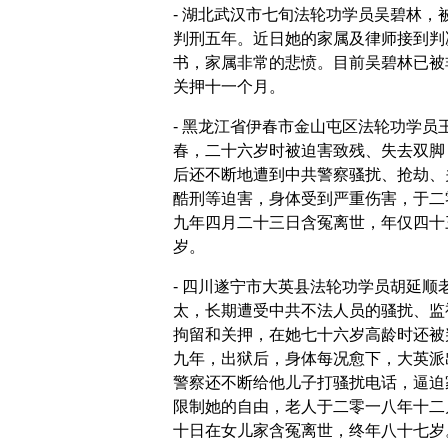
- 湖北武汉市七旬法轮功学员吴碧林，
判刑五年。近日她的家属及律师接到判
书，家属非常的悲愤。目前吴碧林已被
关押十一个月。
- 黑龙江省伊春市金山屯区法轮功学员
春，二十六岁时被迫害致残、失去双脚
后还不断地遭到中共警察骚扰、抢劫、
酷刑等迫害，身体受到严重伤害，于二
九年四月二十三日含冤离世，年仅四十
岁。
- 四川遂宁市大英县法轮功学员胡延顺
太，长期遭受中共不法人员的骚扰、监
拘留和关押，在她七十六岁高龄时还被
九年，出狱后，身体每况愈下，大英派
警察还不断给他儿子打骚扰电话，逼迫
限制她的自由，老人于二零一八年十二
十日在女儿家含冤离世，终年八十七岁