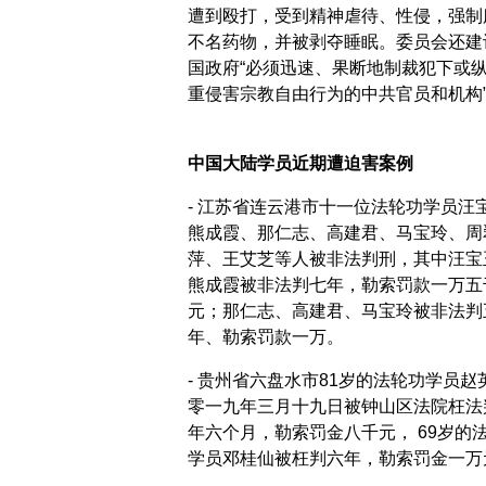
遭到殴打，受到精神虐待、性侵，强制
不名药物，并被剥夺睡眠。委员会还建
国政府“必须迅速、果断地制裁犯下或
重侵害宗教自由行为的中共官员和机构
中国大陆学员近期遭迫害案例
- 江苏省连云港市十一位法轮功学员汪
熊成霞、那仁志、高建君、马宝玲、周
萍、王艾芝等人被非法判刑，其中汪宝
熊成霞被非法判七年，勒索罚款一万五
元；那仁志、高建君、马宝玲被非法判
年、勒索罚款一万。
- 贵州省六盘水市81岁的法轮功学员赵
零一九年三月十九日被钟山区法院枉法
年六个月，勒索罚金八千元， 69岁的
学员邓桂仙被枉判六年，勒索罚金一万