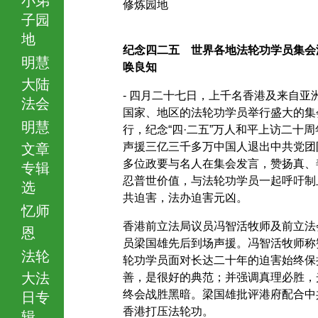
修炼园地
子园
地
纪念四二五 世界各地法轮功学员集会
明慧
唤良知
大陆
- 四月二十七日，上千名香港及来自亚
法会
国家、地区的法轮功学员举行盛大的集
明慧
行，纪念“四·二五”万人和平上访二十周
声援三亿三千多万中国人退出中共党团
文章
多位政要与名人在集会发言，赞扬真、
专辑
忍普世价值，与法轮功学员一起呼吁制
选
共迫害，法办迫害元凶。
忆师
香港前立法局议员冯智活牧师及前立法
恩
员梁国雄先后到场声援。冯智活牧师称
法轮
轮功学员面对长达二十年的迫害始终保
大法
善，是很好的典范；并强调真理必胜，
终会战胜黑暗。梁国雄批评港府配合中
日专
香港打压法轮功。
辑