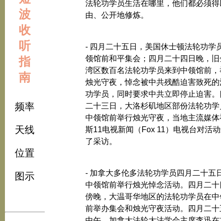
法轮功学员生活在哪里，他们都必须得
波
由、公开地修炼。
收
听
- 四月二十五日，美国休士顿法轮功学
领馆前和平集会；四月二十四日晚，旧
指
湾区数百名法轮功学员来到中领馆前，
南
烛光守夜，悼念被中共残酷迫害致死的
功学员，同时要求中共立即停止迫害。
频率
二十三日，大洛杉矶地区部份法轮功学
中领馆前举行烛光守夜，当地主流媒体
天线
斯11电视新闻（Fox 11）电视台对活
了采访。
位置
- 加拿大多伦多法轮功学员四月二十五
图示
中领馆前举行烛光悼念活动。四月二十
傍晚，大温哥华地区的法轮功学员在中
前举办集会和烛光守夜活动。四月二十
中午，加拿大法轮大法学会主席李迅在