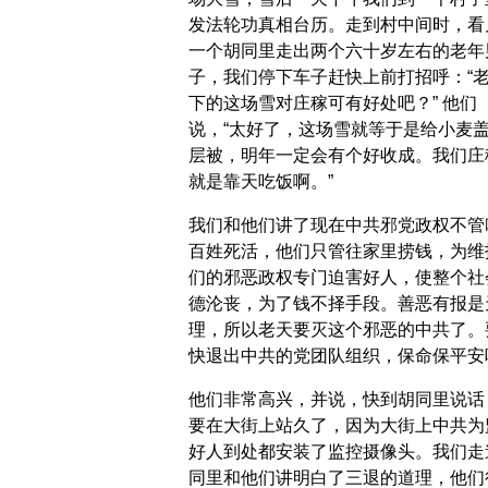
发法轮功真相台历。走到村中间时，看
一个胡同里走出两个六十岁左右的老年
子，我们停下车子赶快上前打招呼：“
下的这场雪对庄稼可有好处吧？” 他们
说，“太好了，这场雪就等于是给小麦
层被，明年一定会有个好收成。我们庄
就是靠天吃饭啊。”
我们和他们讲了现在中共邪党政权不管
百姓死活，他们只管往家里捞钱，为维
们的邪恶政权专门迫害好人，使整个社
德沦丧，为了钱不择手段。善恶有报是
理，所以老天要灭这个邪恶的中共了。
快退出中共的党团队组织，保命保平安
他们非常高兴，并说，快到胡同里说话
要在大街上站久了，因为大街上中共为
好人到处都安装了监控摄像头。我们走
同里和他们讲明白了三退的道理，他们