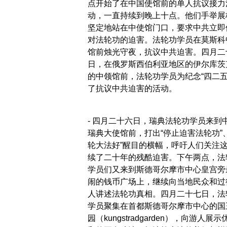
点开始了在中国使馆前的单人抗议接力
动，一直持续到晚上十点。他们手举展
坚定地站在中使馆门口，要求中共立即
对法轮功的迫害。法轮功学员在莫斯科
馆前烛光守夜，抗议中共迫害。四月二
日，在俄罗斯西伯利亚地区的伊尔库茨
的中领馆前，法轮功学员为纪念“四二五
了抗议中共迫害的活动。
- 四月二十六日，瑞典法轮功学员来到
瑞典大使馆前，打出“停止迫害法轮功”、
轮大法好”醒目的横幅，呼吁人们关注
续了二十年的残酷迫害。下午两点，法
学员们又来到斯德哥尔摩市中心皇宫旁
闹的钱币广场上，继续向当地民众和过
人讲述法轮功真相。四月二十七日，法
学员聚集在首都斯德哥尔摩市中心的国
园（kungstradgarden），向游人展