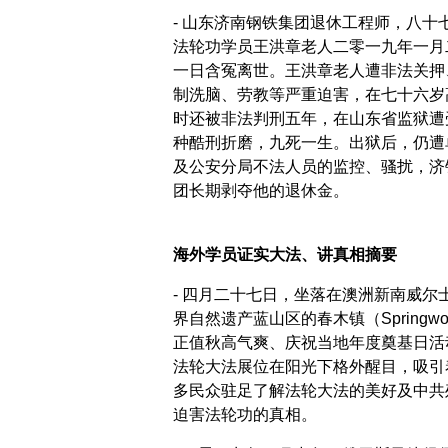
- 山东济南钢铁集团退休工程师，八十
法轮功学员王洪章老人二零一九年一月
一日含冤离世。王洪章老人遭非法关押
制洗脑、劳教等严重迫害，在七十六岁
时还被非法判刑五年，在山东省监狱遭
种酷刑折磨，九死一生。出狱后，仍遭
及公安分局不法人员的监控、骚扰，济
团长期剥夺他的退休金。
海外学员证实大法、讲真相摘要
- 四月二十七日，坐落在澳洲新南威尔
界自然遗产蓝山区的春木镇（Springwo
正值秋高气爽、庆祝当地年度奠基日活
法轮大法展位在阳光下格外醒目，吸引
多民众驻足了解法轮大法的美好及中共
迫害法轮功的真相。