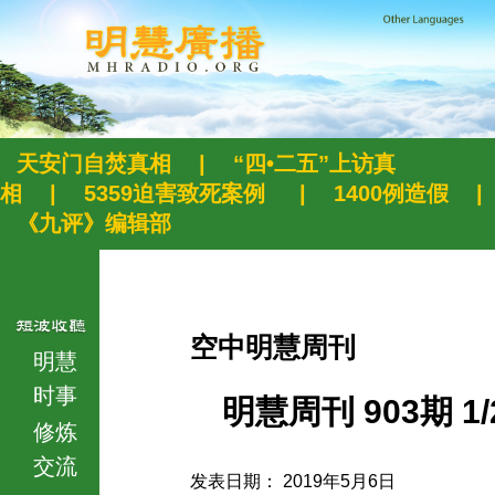
天安门自焚真相
|
“四•二五”上访真
相
|
5359迫害致死案例
|
1400例造假
|
《九评》编辑部
空中明慧周刊
明慧
时事
明慧周刊 903期 1/
修炼
交流
发表日期： 2019年5月6日