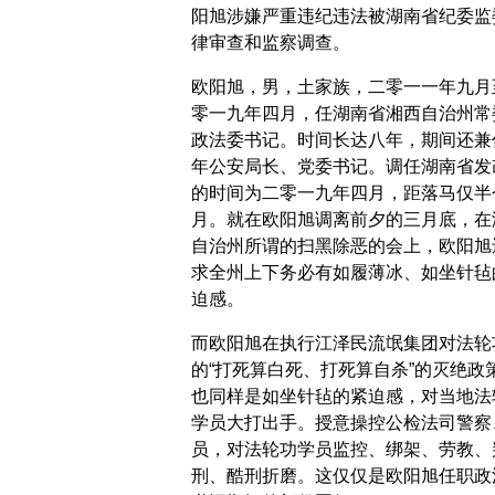
阳旭涉嫌严重违纪违法被湖南省纪委监
律审查和监察调查。
欧阳旭，男，土家族，二零一一年九月
零一九年四月，任湖南省湘西自治州常
政法委书记。时间长达八年，期间还兼
年公安局长、党委书记。调任湖南省发
的时间为二零一九年四月，距落马仅半
月。就在欧阳旭调离前夕的三月底，在
自治州所谓的扫黑除恶的会上，欧阳旭
求全州上下务必有如履薄冰、如坐针毡
迫感。
而欧阳旭在执行江泽民流氓集团对法轮
的“打死算白死、打死算自杀”的灭绝政
也同样是如坐针毡的紧迫感，对当地法
学员大打出手。授意操控公检法司警察
员，对法轮功学员监控、绑架、劳教、
刑、酷刑折磨。这仅仅是欧阳旭任职政