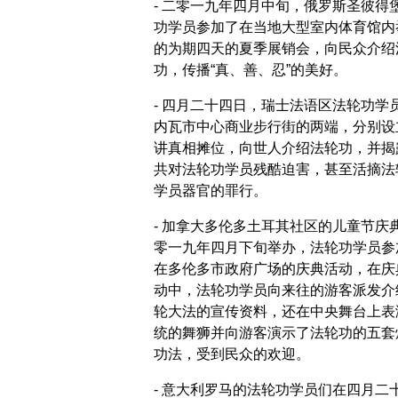
- 二零一九年四月中旬，俄罗斯圣彼得
功学员参加了在当地大型室内体育馆内
的为期四天的夏季展销会，向民众介绍
功，传播“真、善、忍”的美好。
- 四月二十四日，瑞士法语区法轮功学
内瓦市中心商业步行街的两端，分别设
讲真相摊位，向世人介绍法轮功，并揭
共对法轮功学员残酷迫害，甚至活摘法
学员器官的罪行。
- 加拿大多伦多土耳其社区的儿童节庆
零一九年四月下旬举办，法轮功学员参
在多伦多市政府广场的庆典活动，在庆
动中，法轮功学员向来往的游客派发介
轮大法的宣传资料，还在中央舞台上表
统的舞狮并向游客演示了法轮功的五套
功法，受到民众的欢迎。
- 意大利罗马的法轮功学员们在四月二