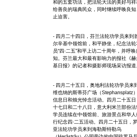
和的五套功法，把法轮大法的美好与祥
给善良的瑞典民众，同时继续呼唤良知
止迫害。
- 四月二十四日，芬兰法轮功学员来到
尔辛基中领馆前，和平静坐，纪念法轮
员“四·二五”和平上访二十周年，并呼唤
知。芬兰最大和最有影响力的报社《赫
基日报》的记者和摄影师现场采访报道
- 四月二十五日，奥地利法轮功学员来
维也纳的斯蒂芬广场（Stephansplatz
信息日和烛光悼念活动。四月二十五日
十七日和二十八日，意大利米兰部份法
学员连续在中领馆前、旅游景点和华人
行纪念四·二五活动。四月二十五日，
亚法轮功学员来到海勒斯特勒乌
（Herăstrău）公园旁边的中国驻罗马