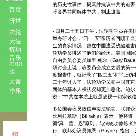
的历史性事件，揭露并抗议中共的迫害
普度
吁各界共同解体中共，制止迫害。
济世
法轮
- 四月二十五日下午，法轮功学员在美
举办研讨会，“四·二五”亲历者回顾了当
大法
生的真实情况，曾在中国遭受残酷迫害
炼功
轮功学员讲述了他们的经历。美国国际
音乐
自由委员会委员加里·鲍尔（Gary Baue
2018
研讨会上说，该委员会成立之后的第一
版
度报告中，就记录了“四二五”和平上访
天音
二十年过去了，法轮功学员和中国其它
团体的基本人权状况却更加恶化。鲍尔
净乐
说：“中共在本质上就是敌视一切宗教信
多位国会议员致信声援法轮功。联邦众
比利拉基斯（Bilirakis）表示，他将遵
循“真、善、忍”原则，与法轮功修炼者
行。联邦众议员佩恩（Payne）指出，
短