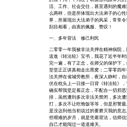
活、工作、社会交往，甚至遇到的魔难
么两样，但是所体现出大法弟子的心性
界，所展现出大法弟子的风采，常常令
刮目相看，由衷的佩服、赞叹！
一、多年背法 修己利民
二零零一年我被非法关押在精神病院，
送進《转法轮》宝书，我花了近半年时
完一遍，有了正念，在师父的保护下，
堂堂正正讲真相走出黑窝；二零零四年
法关押在省城劳教所，夜深人静时，自
伏在枕头上一日接一日背《转法轮》，
确实帮我坚定着正念，不配合一切邪恶
排，虽然遭到多次非法关禁闭，多次遭
打，多次不让吃饱饭等等，但是邪警最
是没达到他当初说过的要磨灭我的意志
些艰难的岁月，就是凭着背法，信师信
自己才能闯过一道道难关。