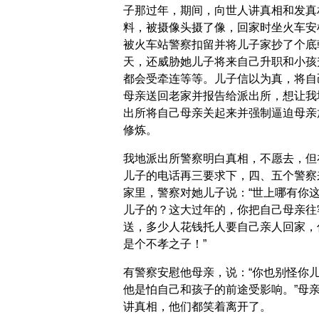
子那过年，期间，向世人讲真相和发真
料，被摄像头摄了像，回家时坐火车安
被火车站警察扣留并将儿子家抄了个底
天，还威胁她儿子将来自己升职和小孩
都会受牵连等等。儿子信以为真，将自
母亲送回老家并报告给派出所，想让我
出所将自己母亲关起来并强制逼迫母亲
修炼。
我地派出所警察明白真相，不愿去，但
儿子的电话再三要求下，四、五个警察
家里，警察对她儿子说：“世上哪有你
儿子的？这大过年的，你把自己母亲往
送，多少人花钱托人要自己亲人回家，
是个不孝之子！”
有警察安慰他母亲，说：“你也别怪你
他是怕自己和孩子的前途受影响。”母
讲真相，他们都笑着离开了。