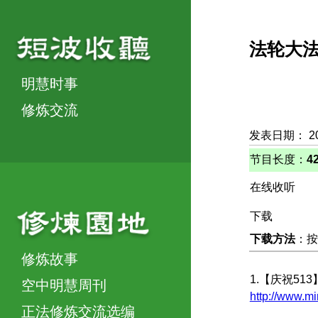
法轮大
明慧时事
修炼交流
发表日期： 2
节目长度：
4
在线收听
下载
下载方法
：按
修炼故事
1.【庆祝51
空中明慧周刊
http://www.
正法修炼交流选编