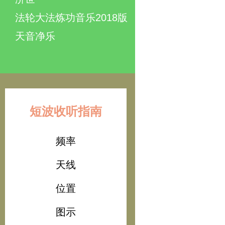
法轮大法炼功音乐2018版
天音净乐
短波收听指南
频率
天线
位置
图示