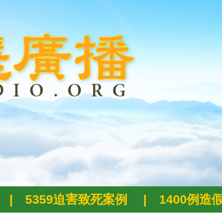
|
5359迫害致死案例
|
1400例造