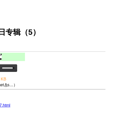
法日专辑（5）
 KB
et
A
s…）
.html