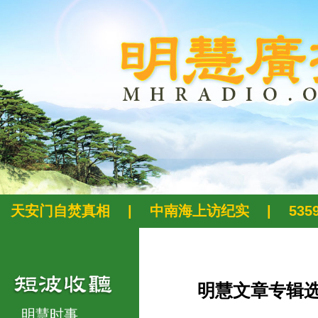
天安门自焚真相
|
中南海上访纪实
|
53
明慧文章专辑
明慧时事