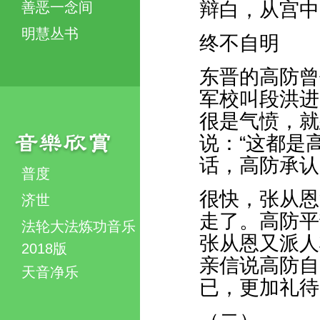
辩白，从宫中
善恶一念间
明慧丛书
终不自明
东晋的高防曾
军校叫段洪进
很是气愤，就
说：“这都是
话，高防承认
普度
很快，张从恩
济世
走了。高防平
法轮大法炼功音乐
张从恩又派人
2018版
亲信说高防自
天音净乐
已，更加礼待