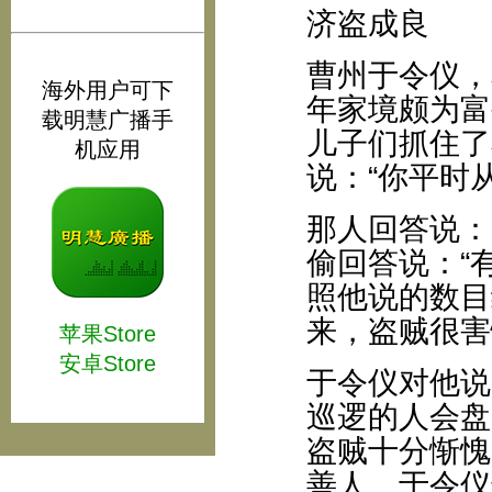
济盗成良
曹州于令仪，
海外用户可下
年家境颇为富
载明慧广播手
儿子们抓住了
机应用
说：“你平时
那人回答说：
偷回答说：“
照他说的数目
来，盗贼很害
苹果Store
安卓Store
于令仪对他说
巡逻的人会盘
盗贼十分惭愧
善人。于令仪