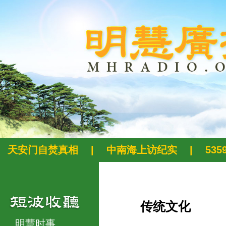
天安门自焚真相
|
中南海上访纪实
|
53
传统文化
明慧时事