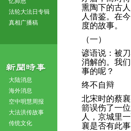
忆师恩
熏陶下的古人
法轮大法日专辑
人借鉴。在今
真相广播稿
度的故事。
（一）
谚语说：被刀
消解的。我们
事的呢？
大陆消息
终不自辩
海外消息
北宋时的蔡襄
空中明慧周报
箭误伤了一位
大法洪传故事
人，京城里一
传统文化
襄是否有此事