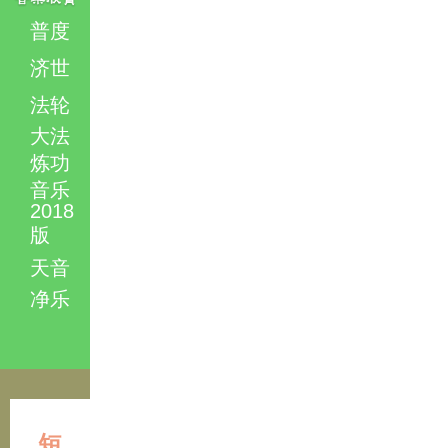
普度
济世
法轮
大法
炼功
音乐
2018
版
天音
净乐
短