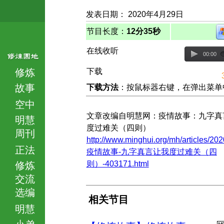
发表日期： 2020年4月29日
节目长度：
12分35秒
在线收听
00:00
修炼
下载
故事
下载方法
：按鼠标器右键，在弹出菜单中选择
空中
文章改编自明慧网：疫情故事：九字真
明慧
度过难关（四则）
周刊
http://www.minghui.org/mh/articles/202
正法
疫情故事-九字真言让我度过难关（四
则）-403171.html
修炼
交流
选编
相关节目
明慧
小弟