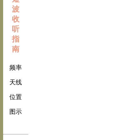
波
收
听
指
南
频率
天线
位置
图示