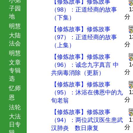
【修炼故事】修炼故事
子园
1
（98）：正道经商的故事
地
分
（下集）
明慧
【修炼故事】修炼故事
大陆
1
（97）：正道经商的故事
法会
分
（上集）
明慧
【修炼故事】修炼故事
文章
1
（96）：诚念九字真言 中
专辑
分
共病毒消除（更新）
选
【修炼故事】修炼故事
忆师
1
（95）：沐浴在佛恩中的九
恩
分
旬老翁
法轮
【修炼故事】修炼故事
大法
1
（94）：两位武汉医生患武
日专
分
汉肺炎 数日康复
辑