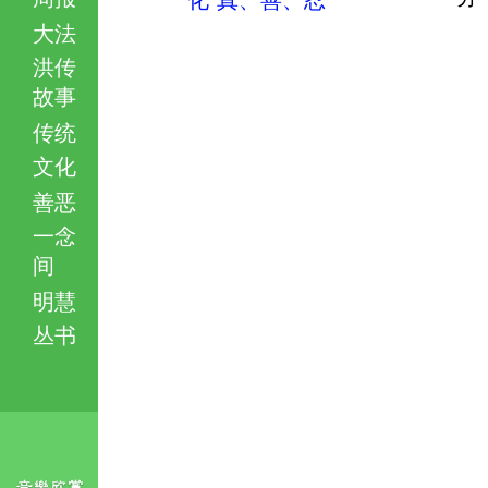
化“真、善、忍”
大法
洪传
故事
传统
文化
善恶
一念
间
明慧
丛书