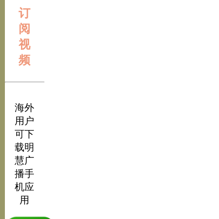
订
阅
视
频
海外
用户
可下
载明
慧广
播手
机应
用