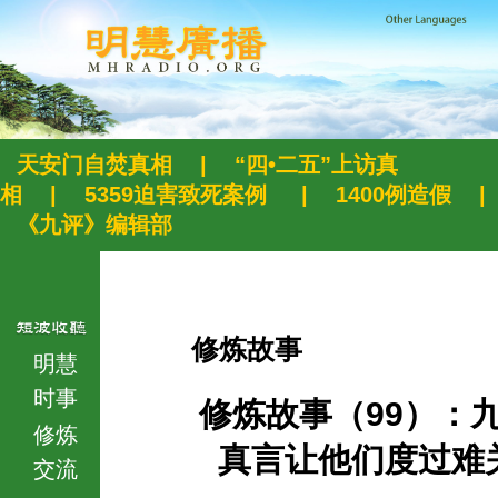
天安门自焚真相
|
“四•二五”上访真
相
|
5359迫害致死案例
|
1400例造假
|
《九评》编辑部
修炼故事
明慧
时事
修炼故事（99）：
修炼
真言让他们度过难
交流