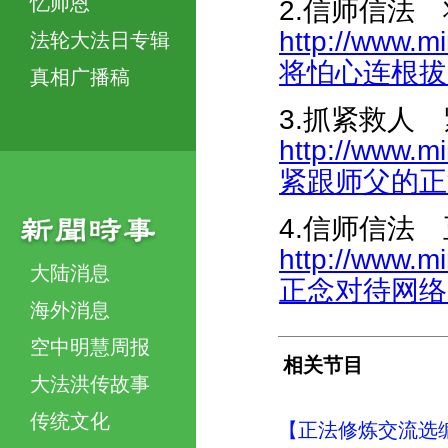
忆师恩
2.信师信法
http://www.m
法轮大法日专辑
将怕心连根拔起-
真相广播稿
3.抓紧救人
http://www.m
紧跟师父的正法進
4.信师信法 
http://www.m
大陆消息
正念对待网络“团课
海外消息
空中明慧周报
相关节目
大法洪传故事
传统文化
【正法修炼交流选编