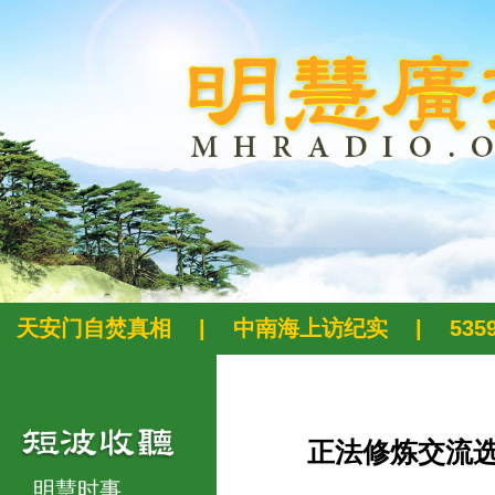
天安门自焚真相
|
中南海上访纪实
|
53
正法修炼交流
明慧时事