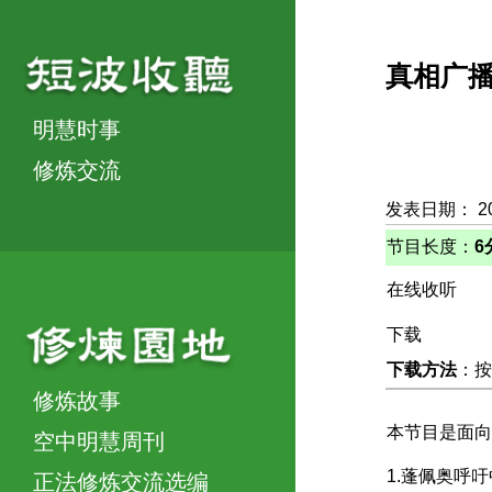
真相广
明慧时事
修炼交流
发表日期： 2
节目长度：
6
在线收听
下载
下载方法
：按
修炼故事
本节目是面向
空中明慧周刊
1.蓬佩奥呼
正法修炼交流选编