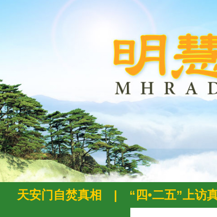
天安门自焚真相
|
“四•二五”上访