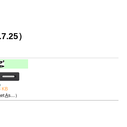
7.25）
3 KB
et
A
s…）