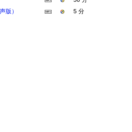
男声版）
5 分