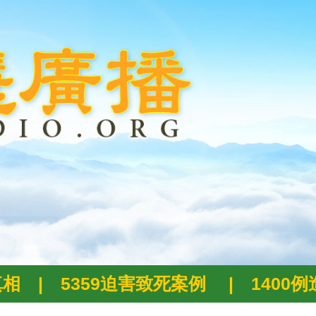
真相
|
5359迫害致死案例
|
1400