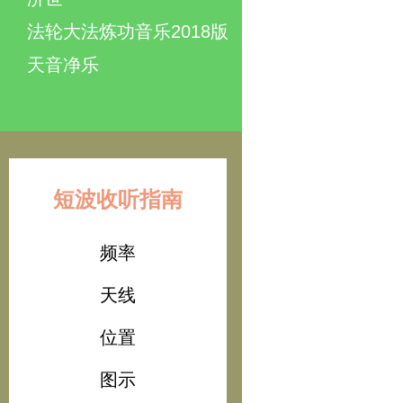
法轮大法炼功音乐2018版
天音净乐
短波收听指南
频率
天线
位置
图示