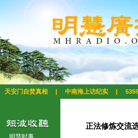
天安门自焚真相
|
中南海上访纪实
|
53
正法修炼交流
明慧时事