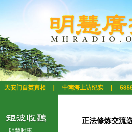
天安门自焚真相
|
中南海上访纪实
|
53
正法修炼交流
明慧时事