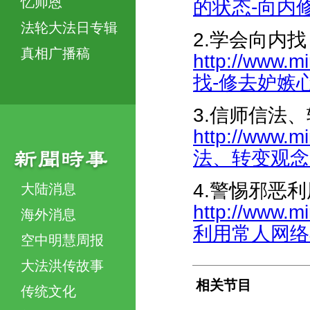
忆师恩
的状态-向内修好
法轮大法日专辑
2.学会向内
真相广播稿
http://www.m
找-修去妒嫉心-4
3.信师信法
http://www.m
法、转变观念-小
4.警惕邪恶
大陆消息
http://www.m
海外消息
利用常人网络布下
空中明慧周报
大法洪传故事
相关节目
传统文化