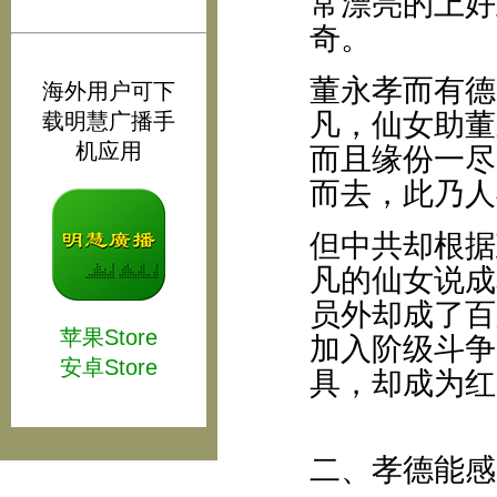
常漂亮的上好
奇。
董永孝而有德
海外用户可下
凡，仙女助董
载明慧广播手
机应用
而且缘份一尽
而去，此乃人
但中共却根据
凡的仙女说成
员外却成了百
苹果Store
加入阶级斗争
安卓Store
具，却成为红
二、孝德能感