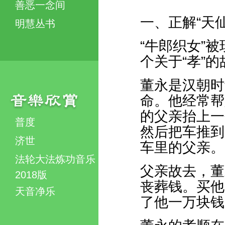
善恶一念间
一、正解“天仙
明慧丛书
“牛郎织女”
个关于“孝”
董永是汉朝时
命。他经常帮
的父亲抬上一
普度
然后把车推到
济世
车里的父亲。
法轮大法炼功音乐
父亲故去，董
2018版
丧葬钱。买他
天音净乐
了他一万块钱