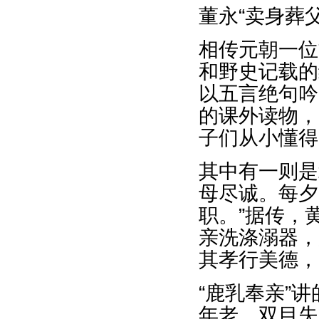
董永“卖身葬
相传元朝一位
和野史记载的
以五言绝句吟
的课外读物，
子们从小懂得
其中有一则是
母尽诚。每夕
职。”据传，
亲洗涤溺器，
其孝行美德，
“鹿乳奉亲”
年老，双目失