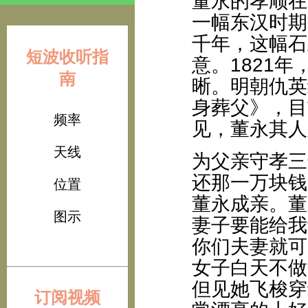
董永的孝顺在
一幅东汉时期
千年，这幅石
短波收听指
意。1821
南
晰。明朝仇英
身葬父》，目
频率
见，董永其人
天线
为父亲守孝三
还那一万块钱
位置
董永成亲。董
图示
妻子要能给我
你们夫妻就可
女子白天不做
但见她飞梭穿
订阅视频