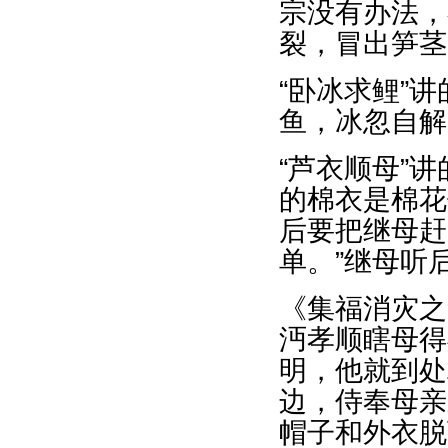
宗没有办法，
裂，冒出笋茎
“卧冰求鲤”
鱼，冰忽自解
“芦衣顺母”
的棉衣是棉花
后要把继母赶
单。”继母听
《集福消灾之
沔孝顺瞎母得
明，他就到处
边，侍奉母亲
帽子和外衣脱