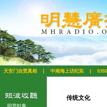
天安门自焚真相
|
中南海上访纪实
|
53
传统文化
明慧时事