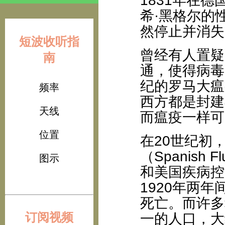
1831年在
希·黑格尔的
然停止并消失
短波收听指
曾经有人置疑
南
通，使得病毒
纪的罗马大瘟
频率
西方都是封建
天线
而瘟疫一样可
位置
在20世纪初
（Spanis
图示
和美国疾病控
1920年两年
死亡。而许多
订阅视频
一的人口，大