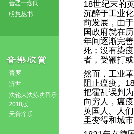
18世纪末的
善恶一念间
沉醉于工业化
明慧丛书
前发展，由于
国政府就在历
年间逐渐完善
死；没有染疫
者，受鞭打或
然而，工业革
普度
阻止瘟疫。1
济世
把霍乱误判为
法轮大法炼功音乐
向穷人，瘟疫
2018版
英国人。人们
天音净乐
里变得和城市