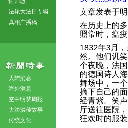
忆师恩
文章发表于明
法轮大法日专辑
真相广播稿
在历史上的多
照常时，瘟疫
1832年3
然。他们讥笑
个夜晚，法国
的德国诗人海
大陆消息
舞场中，一个
海外消息
摘下自己的面
空中明慧周报
经青紫。笑声
厅送往医院，
大法洪传故事
狂欢时的服装
传统文化