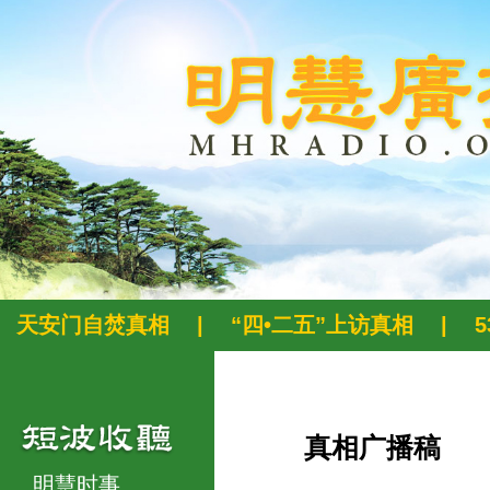
天安门自焚真相
|
“四•二五”上访真相
|
真相广播稿
明慧时事