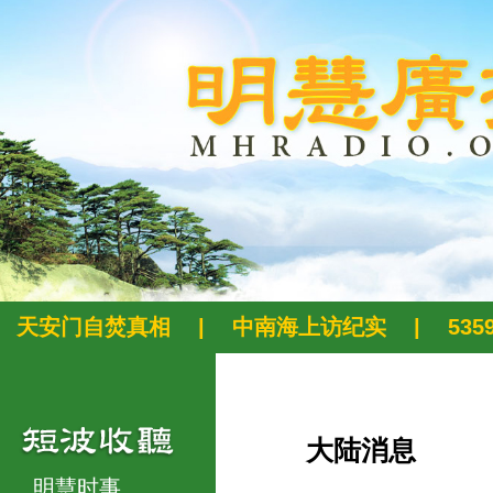
天安门自焚真相
|
中南海上访纪实
|
53
大陆消息
明慧时事