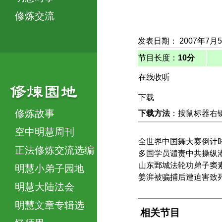
修炼交流
发表日期： 2007年7月
节目长度：
10分
在线收听
下载
修炼故事
下载方法
：按鼠标器右键，
空中明慧周刊
全世界中国舞大赛倒计
正法修炼交流选编
多国学员谴责中共操纵
山东鄄城法轮功弟子窦
明慧小弟子园地
姜湃被骗捕后遭迫害致
明慧大陆法会
明慧文章专辑选
相关节目