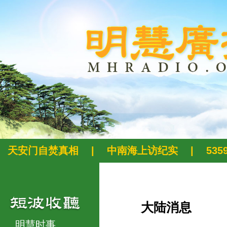
天安门自焚真相
|
中南海上访纪实
|
53
大陆消息
明慧时事