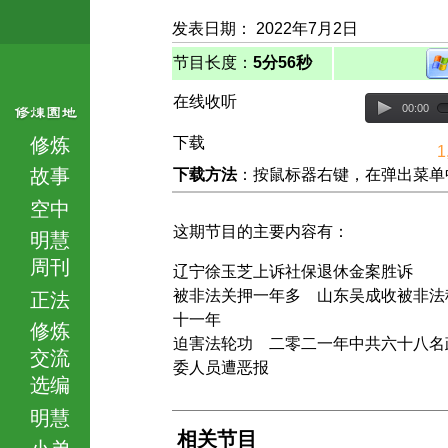
发表日期： 2022年7月2日
节目长度：
5分56秒
在线收听
00:00
修炼
下载
1
故事
下载方法
：按鼠标器右键，在弹出菜单中选择
空中
这期节目的主要内容有：
明慧
周刊
辽宁徐玉芝上诉社保退休金案胜诉
被非法关押一年多 山东吴成收被非法
正法
十一年
修炼
迫害法轮功 二零二一年中共六十八名
交流
委人员遭恶报
选编
明慧
相关节目
小弟