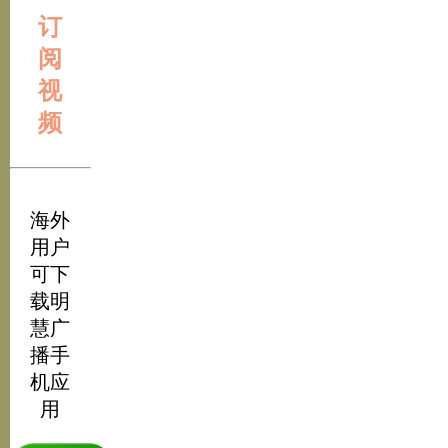
订
阅
视
频
海外
用户
可下
载明
慧广
播手
机应
用