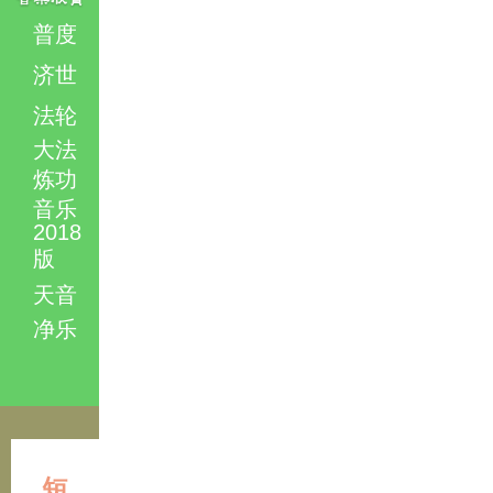
普度
济世
法轮
大法
炼功
音乐
2018
版
天音
净乐
短