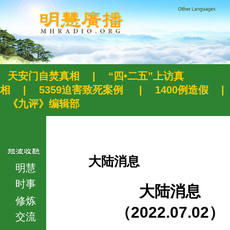
天安门自焚真相
|
“四•二五”上访真
相
|
5359迫害致死案例
|
1400例造假
|
《九评》编辑部
大陆消息
明慧
时事
大陆消息
修炼
（2022.07.02）
交流