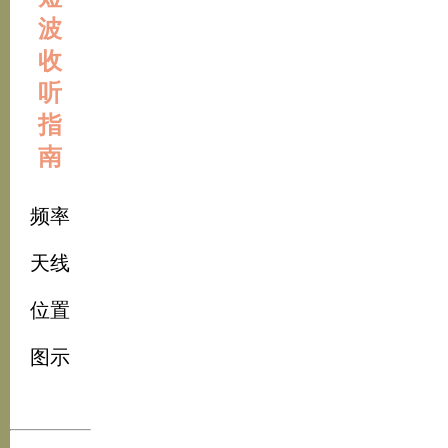
波
收
听
指
南
频率
天线
位置
图示