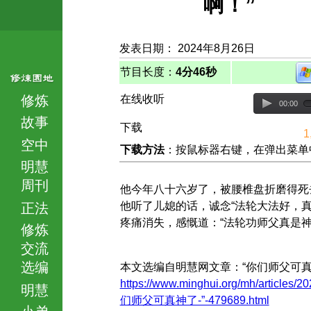
啊！”
发表日期： 2024年8月26日
节目长度：
4分46秒
修炼
在线收听
00:00
故事
下载
1
空中
下载方法
：按鼠标器右键，在弹出菜单中选择
明慧
周刊
他今年八十六岁了，被腰椎盘折磨得死
他听了儿媳的话，诚念“法轮大法好，真
正法
疼痛消失，感慨道：“法轮功师父真是神
修炼
交流
选编
本文选编自明慧网文章：“你们师父可真
https://www.minghui.org/mh/articles/2
明慧
们师父可真神了-”-479689.html
小弟