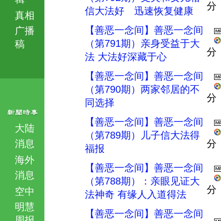
分
信大法好 迅速恢复健康
真相
【善恶一念间】善恶一念间
广播
（第791期）亲身受益于大
稿
分
法 大法好深藏于心
【善恶一念间】善恶一念间
（第790期）两家邻居的不
分
同选择
【善恶一念间】善恶一念间
大陆
（第789期）儿子信大法得
消息
分
福报
海外
【善恶一念间】善恶一念间
消息
（第788期）：亲眼见证大
分
空中
法神奇 有缘人入道得法
明慧
【善恶一念间】善恶一念间
周报