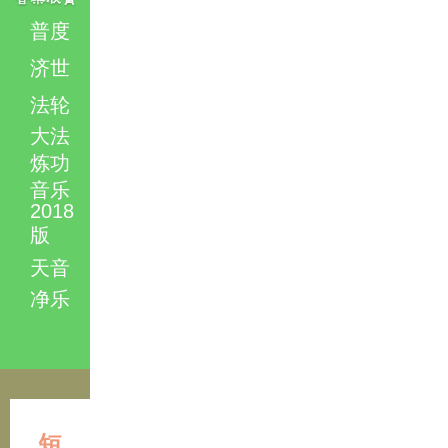
普度
济世
法轮
大法
炼功
音乐
2018
版
天音
净乐
短