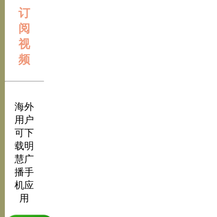
订
阅
视
频
海外
用户
可下
载明
慧广
播手
机应
用