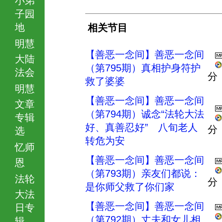
子园
地
相关节目
明慧
【善恶一念间】善恶一念间
大陆
（第795期）真相护身符护
法会
分
救了婆婆
明慧
【善恶一念间】善恶一念间
文章
（第794期）诚念“法轮大法
专辑
好、真善忍好” 八旬老人
分
选
转危为安
忆师
【善恶一念间】善恶一念间
恩
（第793期）亲友们都说：
法轮
分
是你师父救了你们家
大法
【善恶一念间】善恶一念间
日专
（第792期）丈夫和女儿相
辑