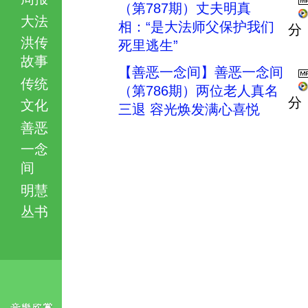
（第787期）丈夫明真
大法
相：“是大法师父保护我们
分
洪传
死里逃生”
故事
【善恶一念间】善恶一念间
传统
（第786期）两位老人真名
分
文化
三退 容光焕发满心喜悦
善恶
一念
间
明慧
丛书