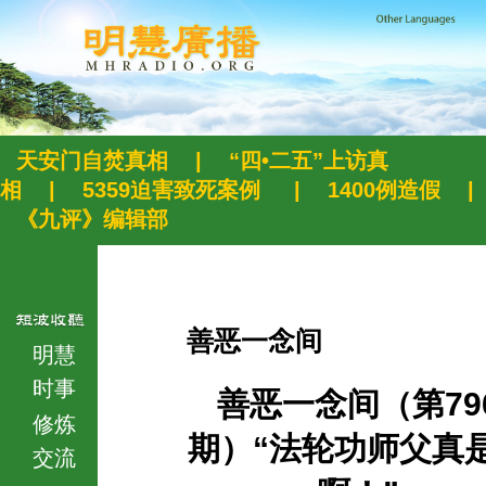
天安门自焚真相
|
“四•二五”上访真
相
|
5359迫害致死案例
|
1400例造假
|
《九评》编辑部
善恶一念间
明慧
时事
善恶一念间（第79
修炼
期）“法轮功师父真
交流