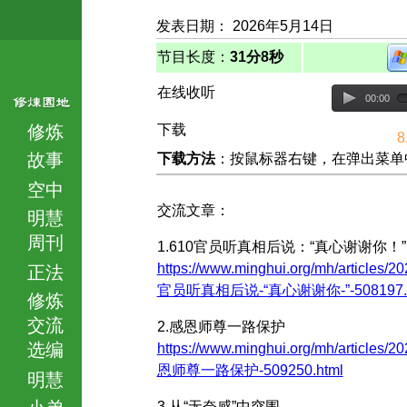
发表日期： 2026年5月14日
节目长度：
31分8秒
在线收听
00:00
修炼
下载
8
故事
下载方法
：按鼠标器右键，在弹出菜单中选择
空中
交流文章：
明慧
周刊
1.610官员听真相后说：“真心谢谢你！”
https://www.minghui.org/mh/articles/20
正法
官员听真相后说-“真心谢谢你-”-508197.h
修炼
交流
2.感恩师尊一路保护
选编
https://www.minghui.org/mh/articles/2
恩师尊一路保护-509250.html
明慧
小弟
3.从“无奈感”中突围