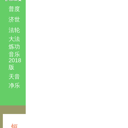
普度
济世
法轮
大法
炼功
音乐
2018
版
天音
净乐
短