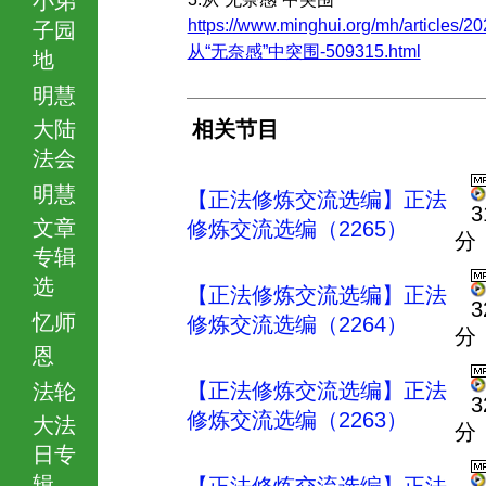
https://www.minghui.org/mh/articles/20
子园
从“无奈感”中突围-509315.html
地
明慧
大陆
相关节目
法会
明慧
【正法修炼交流选编】正法
3
文章
修炼交流选编（2265）
分
专辑
选
【正法修炼交流选编】正法
3
忆师
修炼交流选编（2264）
分
恩
【正法修炼交流选编】正法
法轮
3
修炼交流选编（2263）
大法
分
日专
辑