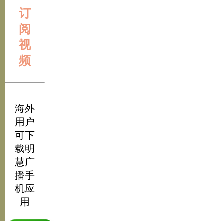
订
阅
视
频
海外
用户
可下
载明
慧广
播手
机应
用