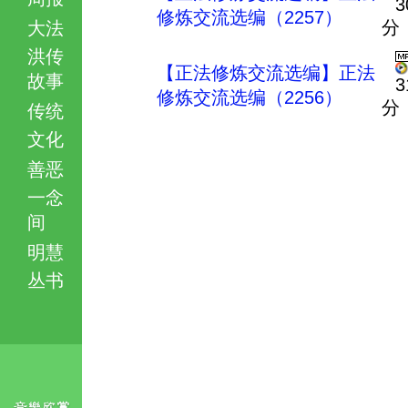
3
修炼交流选编（2257）
分
大法
洪传
【正法修炼交流选编】正法
故事
3
修炼交流选编（2256）
分
传统
文化
善恶
一念
间
明慧
丛书