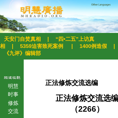
天安门自焚真相
|
“四•二五”上访真
相
|
5359迫害致死案例
|
1400例造假
|
《九评》编辑部
正法修炼交流选编
明慧
时事
正法修炼交流选
修炼
（2266）
交流