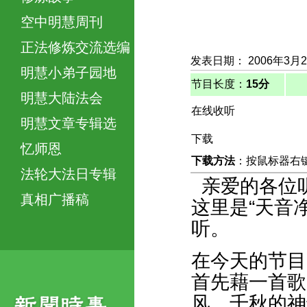
空中明慧周刊
正法修炼交流选编
发表日期： 2006年3月
明慧小弟子园地
节目长度：
15分
明慧大陆法会
在线收听
明慧文章专辑选
下载
忆师恩
下载方法
：按鼠标器右键，
法轮大法日专辑
亲爱的各位
真相广播稿
这里是“天音
听。
在今天的节目
首先藉一首歌
风，千秋的神韵