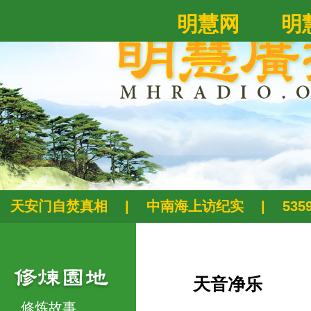
明慧网
明
天安门自焚真相
|
中南海上访纪实
|
53
天音净乐
修炼故事