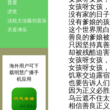
普度
女孩呀女孩，
济世
没有家的日子
法轮大法炼功音乐
没有爹娘的孩
这个世界黑白
天音净乐
善良的爹娘被
只因坚持真善
却被残酷迫害
女孩呀女孩，
海外用户可下
女孩呀女孩，
载明慧广播手
饥寒交迫露宿
机应用
也要告诉人们
因为正义必胜
乌云遮不住太
相信善良正义