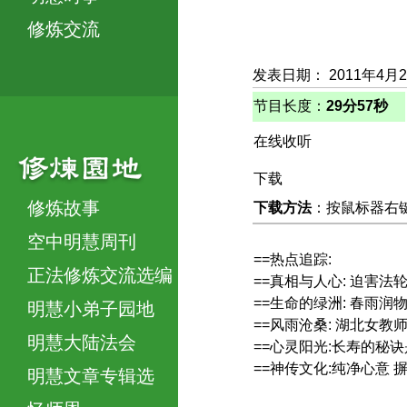
修炼交流
发表日期： 2011年4月
节目长度：
29分57秒
在线收听
下载
修炼故事
下载方法
：按鼠标器右键，
空中明慧周刊
==热点追踪:
正法修炼交流选编
==真相与人心: 迫害法
==生命的绿洲: 春雨润
明慧小弟子园地
==风雨沧桑: 湖北女
明慧大陆法会
==心灵阳光:长寿的秘
==神传文化:纯净心意 
明慧文章专辑选