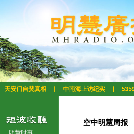
天安门自焚真相
|
中南海上访纪实
|
53
空中明慧周报
明慧时事