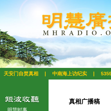
天安门自焚真相
|
中南海上访纪实
|
53
真相广播稿
明慧时事