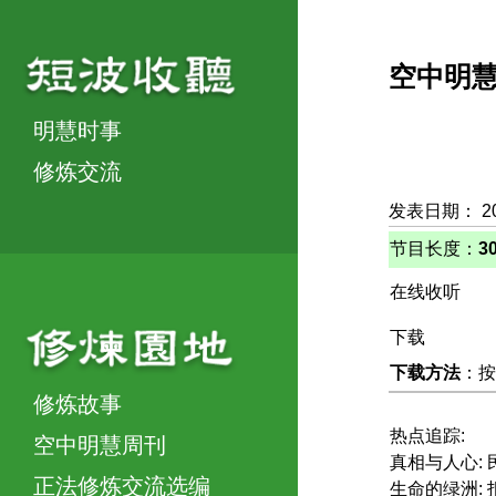
空中明
明慧时事
修炼交流
发表日期： 2
节目长度：
3
在线收听
下载
下载方法
：按
修炼故事
热点追踪:
空中明慧周刊
真相与人心:
正法修炼交流选编
生命的绿洲: