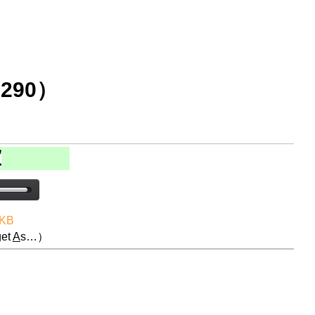
290）
 KB
et
A
s…）