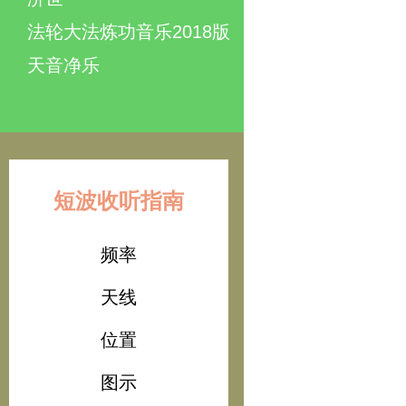
法轮大法炼功音乐2018版
天音净乐
短波收听指南
频率
天线
位置
图示