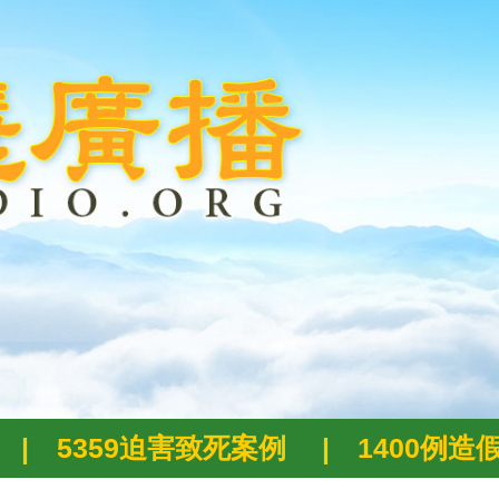
|
5359迫害致死案例
|
1400例造