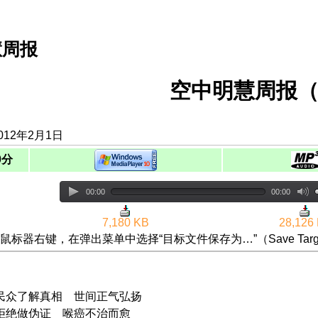
慧周报
空中明慧周报（
012年2月1日
0分
00:00
00:00
7,180 KB
28,126
鼠标器右键，在弹出菜单中选择“目标文件保存为…”（Save Targ
 民众了解真相 世间正气弘扬
 拒绝做伪证 喉癌不治而愈