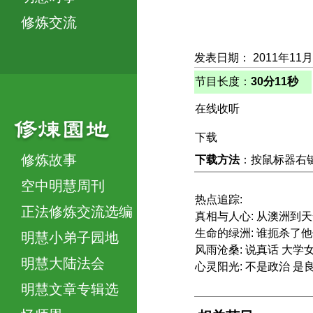
修炼交流
发表日期： 2011年11月
节目长度：
30分11秒
在线收听
下载
修炼故事
下载方法
：按鼠标器右键，
空中明慧周刊
热点追踪:
正法修炼交流选编
真相与人心: 从澳洲到
生命的绿洲: 谁扼杀了
明慧小弟子园地
风雨沧桑: 说真话 大
明慧大陆法会
心灵阳光: 不是政治 是
明慧文章专辑选