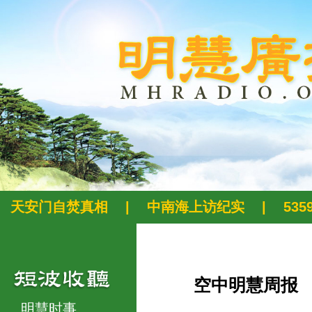
天安门自焚真相
|
中南海上访纪实
|
53
空中明慧周报
明慧时事