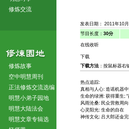
修炼交流
发表日期： 2011年10月
节目长度：
30分
在线收听
下载
修炼故事
下载方法
：按鼠标器右键，
空中明慧周刊
热点追踪:
正法修炼交流选编
真相与人心: 造谣机器
生命的绿洲: 获得重生; 
明慧小弟子园地
风雨沧桑: 民众营救周
明慧大陆法会
心灵阳光: 生命的自在
神传文化: 吕大郎还金
明慧文章专辑选