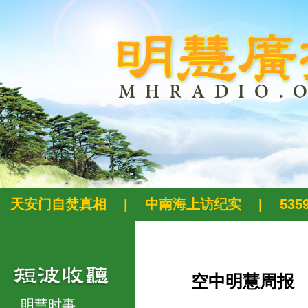
天安门自焚真相
|
中南海上访纪实
|
53
空中明慧周报
明慧时事