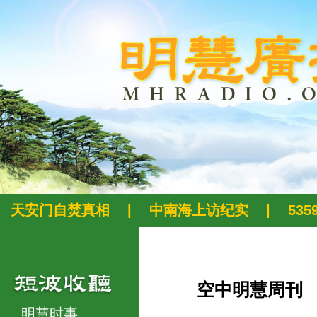
天安门自焚真相
|
中南海上访纪实
|
53
空中明慧周刊
明慧时事