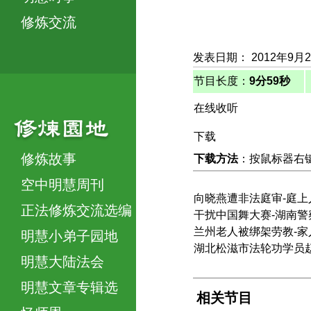
修炼交流
发表日期： 2012年9月
节目长度：
9分59秒
在线收听
下载
修炼故事
下载方法
：按鼠标器右键，
空中明慧周刊
向晓燕遭非法庭审-庭
正法修炼交流选编
干扰中国舞大赛-湖南
兰州老人被绑架劳教-家
明慧小弟子园地
湖北松滋市法轮功学员
明慧大陆法会
明慧文章专辑选
相关节目