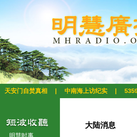
天安门自焚真相
|
中南海上访纪实
|
53
大陆消息
明慧时事