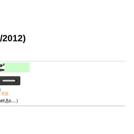
2012)
2 KB
et
A
s…）