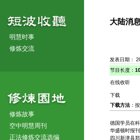
大陆消
明慧时事
修炼交流
发表日期： 2
节目长度：
1
在线收听
下载
下载方法
：按
修炼故事
德国学员在科
空中明慧周刊
华盛顿时报刊
正法修炼交流选编
四川新津县郑