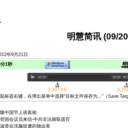
息
明慧简讯 (09/20/
012年9月21日
0分1秒
00:00
00:00
2,407 KB
9,39
鼠标器右键，在弹出菜单中选择“目标文件保存为…”（Save Targ
隆中国节上讲真相
登国会议员来信-中共非法摘取器官
淑贤在洗脑班遭药物迫害