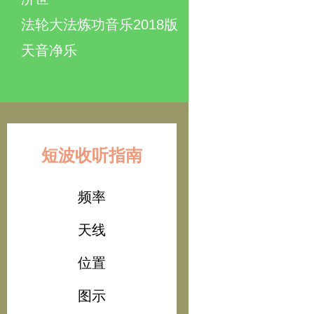
法轮大法炼功音乐2018版
天音净乐
短波收听指南
频率
天线
位置
图示