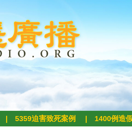
|
5359迫害致死案例
|
1400例造