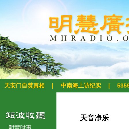
天安门自焚真相
|
中南海上访纪实
|
53
天音净乐
明慧时事