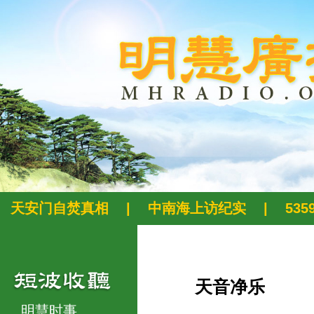
天安门自焚真相
|
中南海上访纪实
|
53
天音净乐
明慧时事