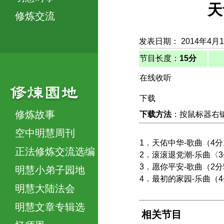
天
修炼交流
发表日期： 2014年4月
节目长度：
15分
在线收听
下载
修炼故事
下载方法
：按鼠标器右键，
空中明慧周刊
1．天佑中华-歌曲（4分
正法修炼交流选编
2．滚滚退党潮-乐曲〈3
3．愿你平安-歌曲（2分
明慧小弟子园地
4．最初的家园-乐曲（4
明慧大陆法会
明慧文章专辑选
相关节目