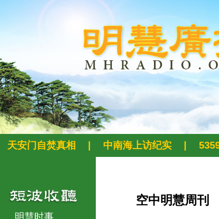
天安门自焚真相
|
中南海上访纪实
|
53
空中明慧周刊
明慧时事