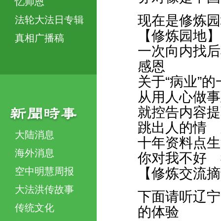
忆师恩
现在是修炼园
法轮大法日专辑
【修炼园地】
真相广播稿
一次向内找后
感恩
关于“病业”
从用人心做事
就控告内容提
跳出人的情 
大陆消息
十年资料点生
海外消息
你对我不好 
空中明慧周报
【修炼交流摘
大法洪传故事
下面请听辽宁
传统文化
的体验