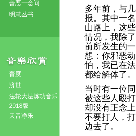
善恶一念间
多年前，与几
明慧丛书
报。其中一名
山路上，这些
情况，我除了
前所发生的一
想：你邪恶动
怕，我已在法
都给解体了。
普度
济世
当时有一位同
法轮大法炼功音乐
被这些人殴打
2018版
却没有正念上
天音净乐
不要打人，打
边去了。