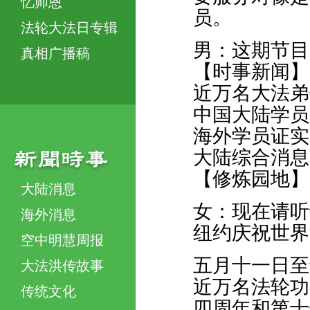
忆师恩
员。
法轮大法日专辑
男：这期节目
真相广播稿
【时事新闻】
近万名大法弟
中国大陆学员
海外学员证实
大陆综合消息
【修炼园地】
大陆消息
女：现在请听
海外消息
纽约庆祝世界
空中明慧周报
五月十一日至
大法洪传故事
近万名法轮功
传统文化
四周年和第十