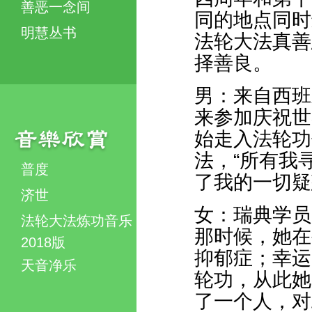
善恶一念间
同的地点同时
明慧丛书
法轮大法真善
择善良。
男：来自西班牙
来参加庆祝世
始走入法轮功
法，“所有我
普度
了我的一切疑
济世
女：瑞典学员B
法轮大法炼功音乐
那时候，她在
2018版
抑郁症；幸运
天音净乐
轮功，从此她
了一个人，对