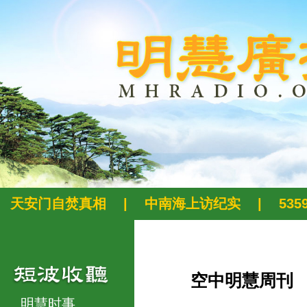
天安门自焚真相
|
中南海上访纪实
|
53
空中明慧周刊
明慧时事