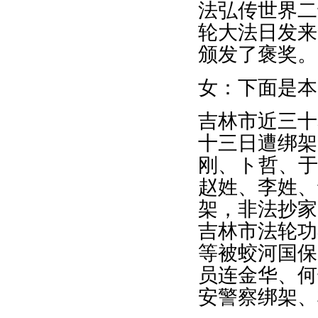
法弘传世界二
轮大法日发来
颁发了褒奖。
女：下面是本
吉林市近三十
十三日遭绑架
刚、ト哲、于
赵姓、李姓、
架，非法抄家
吉林市法轮功
等被蛟河国保
员连金华、何
安警察绑架、