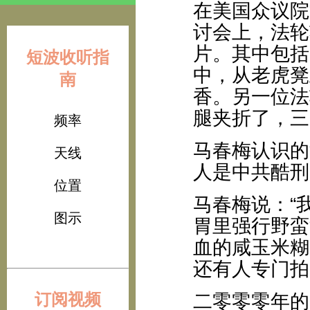
在美国众议院
讨会上，法轮
片。其中包括
短波收听指
中，从老虎凳
南
香。另一位法
腿夹折了，三
频率
马春梅认识的
天线
人是中共酷刑
位置
马春梅说：“
图示
胃里强行野蛮
血的咸玉米糊
还有人专门拍
订阅视频
二零零零年的