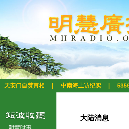
天安门自焚真相
|
中南海上访纪实
|
53
大陆消息
明慧时事