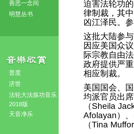
迫害法轮功的
善恶一念间
律制裁，其中
明慧丛书
凶江泽民。参
这批大陆参与
因应美国众议
际宗教自由法
政府提供严重
相应制裁。
普度
济世
美国国会、国
法轮大法炼功音乐
均派官员出席
2018版
（Sheila J
天音净乐
Afolaya
（Tina Mu