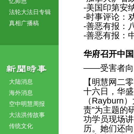
忆师恩
-美国印第安
法轮大法日专辑
-时事评论：
真相广播稿
-善恶有报：
-善恶有报：
华府召开中国
——受害者向
【明慧网二零
大陆消息
十六日，华盛
海外消息
（Raybur
空中明慧周报
责”为主题的
大法洪传故事
功学员现场讲
传统文化
历。她们还向