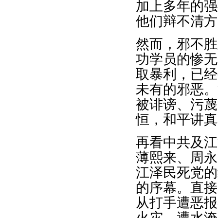
加上多年的强
他们辩不清方
然而，邪不胜
功学员的惨无
取暴利，已经
未有的邪恶。
被诽谤、污蔑
恒，和平讲真
再看中共及江
薄熙来、周永
江泽民死党的
的序幕。直接
从打手遭恶报
火灾、遭水淹