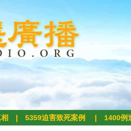
真相
|
5359迫害致死案例
|
1400