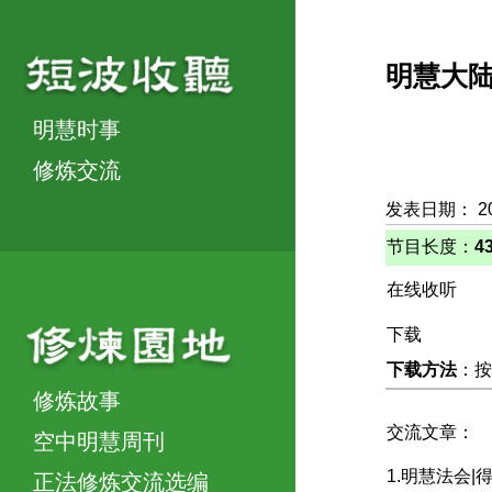
明慧大
明慧时事
修炼交流
发表日期： 2
节目长度：
4
在线收听
下载
下载方法
：按
修炼故事
交流文章：
空中明慧周刊
1.明慧法会
正法修炼交流选编