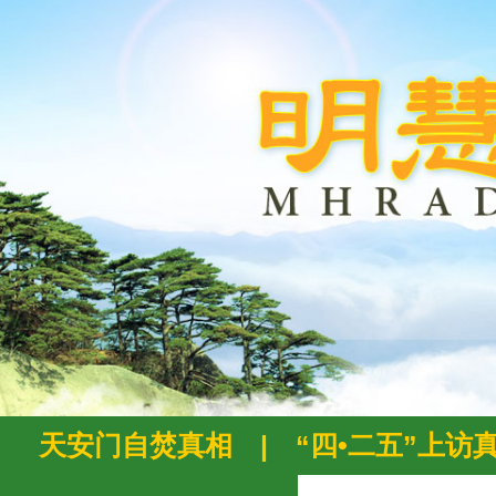
天安门自焚真相
|
“四•二五”上访