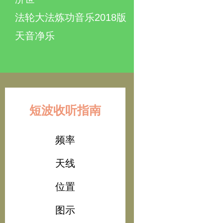
法轮大法炼功音乐2018版
天音净乐
短波收听指南
频率
天线
位置
图示