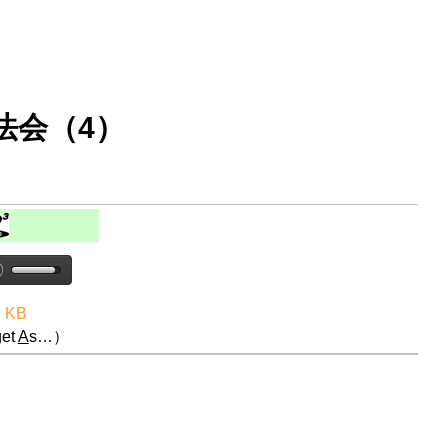
法会（4）
7 KB
et
A
s…）