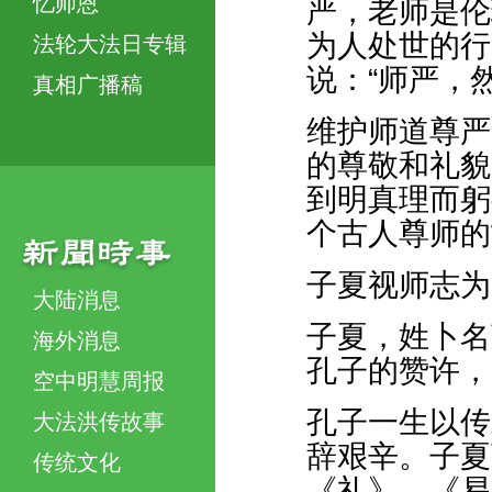
忆师恩
严，老师是伦
为人处世的行
法轮大法日专辑
说：“师严，
真相广播稿
维护师道尊严
的尊敬和礼貌
到明真理而躬
个古人尊师的
子夏视师志为
大陆消息
子夏，姓卜名
海外消息
孔子的赞许，
空中明慧周报
孔子一生以传
大法洪传故事
辞艰辛。子夏
传统文化
《礼》、《易