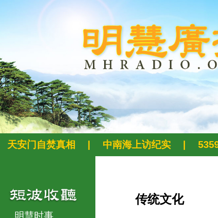
天安门自焚真相
|
中南海上访纪实
|
53
传统文化
明慧时事