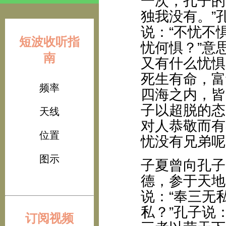
一次，孔子的
独我没有。”
说：“不忧不
短波收听指
忧何惧？”意
南
又有什么忧惧
死生有命，富
频率
四海之内，皆
子以超脱的态
天线
对人恭敬而有
位置
忧没有兄弟呢
图示
子夏曾向孔子
德，参于天地
说：“奉三无
私？”孔子说
订阅视频