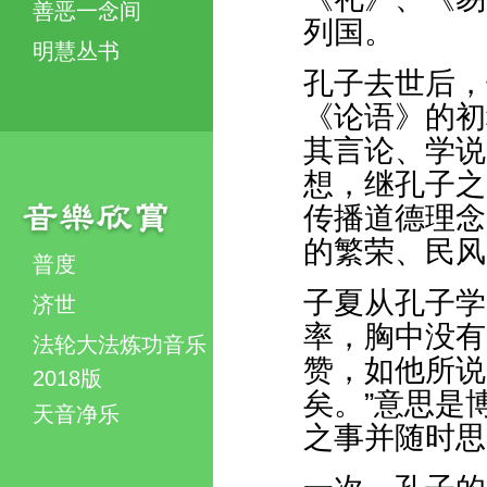
善恶一念间
列国。
明慧丛书
孔子去世后，
《论语》的初
其言论、学说
想，继孔子之
传播道德理念
的繁荣、民风
普度
子夏从孔子学
济世
率，胸中没有
法轮大法炼功音乐
赞，如他所说
2018版
矣。”意思是
天音净乐
之事并随时思