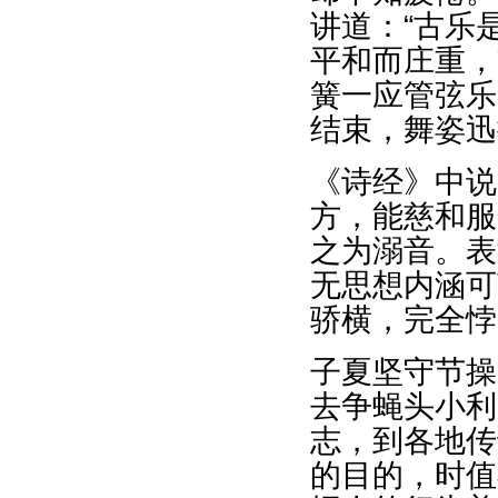
讲道：“古乐
平和而庄重，
簧一应管弦乐
结束，舞姿迅
《诗经》中说
方，能慈和服
之为溺音。表
无思想内涵可
骄横，完全悖
子夏坚守节操
去争蝇头小利
志，到各地传
的目的，时值