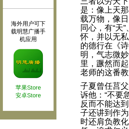
三者以劳天下
是：像上天那
载万物，像日
海外用户可下
同心，有“天”
载明慧广播手
怀，并以无私
机应用
的德行在《诗
明，气志微妙
里，蹶然而起
老师的这番教
子夏曾任莒父
苹果Store
诉他：“不要
安卓Store
反而不能达到
子还讲到作为
时还肩负教化