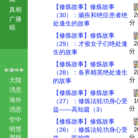
【修炼故事】修炼故事
真相
2
（30）：顽疾和绝症患者绝
广播
分
处逢生的故事
稿
【修炼故事】修炼故事
2
（29）：才俊女子们绝处逢
分
生的故事
【修炼故事】修炼故事
2
（28）：各界精英绝处逢生
分
大陆
的故事
消息
【修炼故事】修炼故事
海外
1
（27）：修炼法轮功身心受
分
消息
益——高知篇（3）
空中
【修炼故事】修炼故事
明慧
2
（26）：修炼法轮功身心受
分
周报