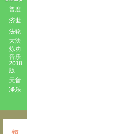
普度
济世
法轮
大法
炼功
音乐
2018
版
天音
净乐
短