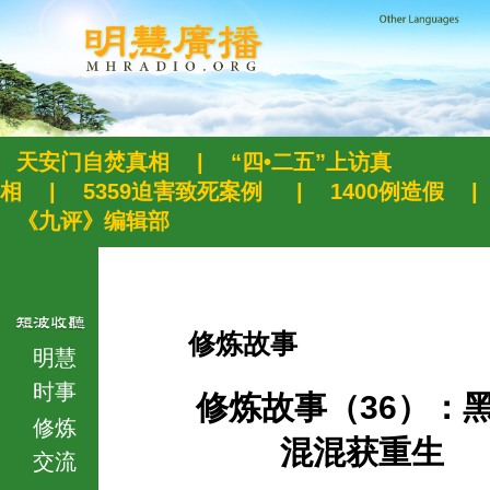
天安门自焚真相
|
“四•二五”上访真
相
|
5359迫害致死案例
|
1400例造假
|
《九评》编辑部
修炼故事
明慧
时事
修炼故事（36）：
修炼
混混获重生
交流