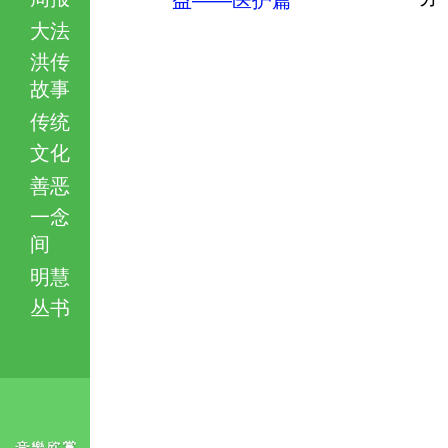
益——医护篇
大法
洪传
故事
传统
文化
善恶
一念
间
明慧
丛书