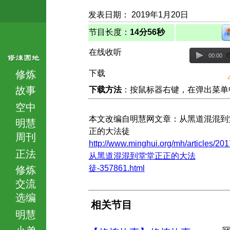
发表日期： 2019年1月20日
节目长度：
14分56秒
在线收听
00:00
修炼
下载
故事
下载方法
：按鼠标器右键，在弹出菜单中选择
空中
本文改编自明慧网文章：从黑道混混到
明慧
正的大法徒
周刊
http://www.minghui.org/mh/articles/201
正法
从黑道混混到堂堂正正的大法
徒-357861.html
修炼
交流
选编
相关节目
明慧
小弟