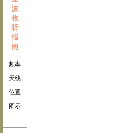
波
收
听
指
南
频率
天线
位置
图示