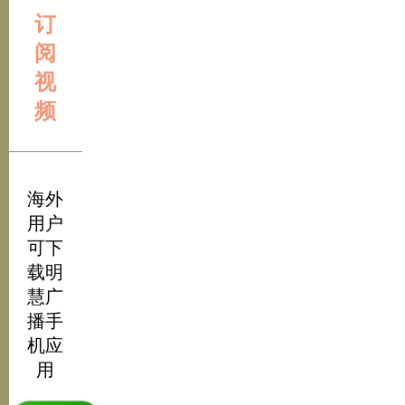
订
阅
视
频
海外
用户
可下
载明
慧广
播手
机应
用