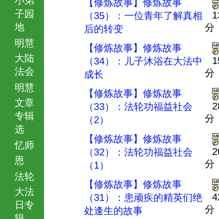
【修炼故事】修炼故事
子园
1
（35）：一位青年了解真相
地
分
后的转变
明慧
【修炼故事】修炼故事
大陆
1
（34）：儿子沐浴在大法中
法会
分
成长
明慧
【修炼故事】修炼故事
文章
2
（33）：法轮功福益社会
专辑
分
（2）
选
【修炼故事】修炼故事
忆师
2
（32）：法轮功福益社会
恩
分
（1）
法轮
【修炼故事】修炼故事
大法
4
（31）：患顽疾的精英们绝
日专
分
处逢生的故事
辑