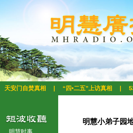
天安门自焚真相
|
“四•二五”上访真相
|
明慧小弟子园
明慧时事