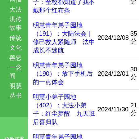
分
子：全校都知道了我不
大法
戴那个红布条
洪传
明慧青年弟子园地
故事
（191）：大陆法会 |
35
2024/12/08
传统
分
修己救人紧随师 法中
文化
成长不迷航
善恶
明慧青年弟子园地
一念
30
（190）：放下手机后
2024/12/01
间
分
的一点体会
明慧
丛书
明慧小弟子园地
（402）：大法小弟
21
2024/11/30
分
子：红尘梦醒 九天班
后喜归队
明慧青年弟子园地