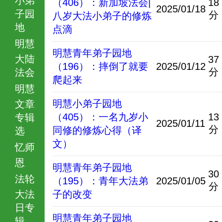
（406）：新加坡法会|
18
2025/01/18
子园
分
八岁大法小弟子的修炼
地
点滴
明慧
明慧青年弟子园地
大陆
37
（196）：摔倒了就要
2025/01/12
分
法会
爬起来
明慧
明慧小弟子园地
文章
（405）：一名九岁小
13
专辑
2025/01/11
分
同修的修炼心得（译
选
文）
忆师
恩
明慧青年弟子园地
30
法轮
（195）：青年大法弟
2025/01/05
分
大法
子的改变
日专
明慧青年弟子园地
辑