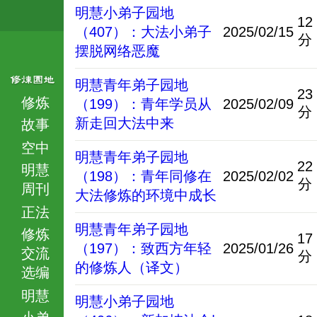
明慧小弟子园地
12
（407）：大法小弟子
2025/02/15
分
摆脱网络恶魔
明慧青年弟子园地
23
修炼
（199）：青年学员从
2025/02/09
分
新走回大法中来
故事
空中
明慧青年弟子园地
22
明慧
（198）：青年同修在
2025/02/02
分
周刊
大法修炼的环境中成长
正法
明慧青年弟子园地
修炼
17
（197）：致西方年轻
2025/01/26
交流
分
的修炼人（译文）
选编
明慧
明慧小弟子园地
小弟