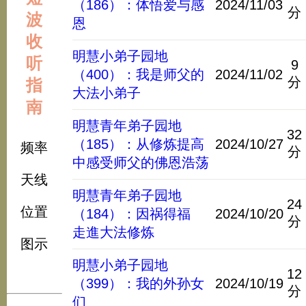
（186）：体悟爱与感
2024/11/03
分
波
恩
收
明慧小弟子园地
听
9
（400）：我是师父的
2024/11/02
分
指
大法小弟子
南
明慧青年弟子园地
32
（185）：从修炼提高
2024/10/27
频率
分
中感受师父的佛恩浩荡
天线
明慧青年弟子园地
24
位置
（184）：因祸得福
2024/10/20
分
走進大法修炼
图示
明慧小弟子园地
12
（399）：我的外孙女
2024/10/19
分
们