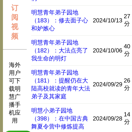
订
明慧青年弟子园地
27
阅
（183）：修去面子心
2024/10/13
分
视
和妒嫉心
频
明慧青年弟子园地
40
（182）：大法点亮了
2024/10/06
分
我生命的明灯
海外
明慧青年弟子园地
用户
（181）：提醒仍在大
26
可下
2024/09/29
分
陆高校就读的青年大法
载明
弟子及其家庭
慧广
播手
明慧小弟子园地
机应
14
（398）：在中国古典
2024/09/28
用
分
舞夏令营中修炼提高