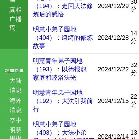
30
（194）：走回大法修
2024/12/29
分
真相
炼后的感悟
广播
稿
明慧小弟子园地
14
（404）：绮绮的修炼
2024/12/28
分
故事
明慧青年弟子园地
32
（193）：以德报怨
2024/12/22
分
家庭和睦浴法光
大陆
消息
明慧青年弟子园地
22
海外
（192）：大法引我前
2024/12/15
分
行
消息
空中
明慧小弟子园地
明慧
（403）：大法小弟
13
2024/12/14
周报