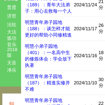
21
（189）：青年大法弟
2024/11/24
普度
分
子：用心去救每一个人
济世
明慧青年弟子园地
法轮
26
（188）：谈怎样才能
2024/11/17
分
大法
更好的帮助小同修精進
炼功
音乐
明慧小弟子园地
2018
（401）：一名高中生
18
版
2024/11/16
分
的修炼体会：学会放下
天音
执著
净乐
明慧青年弟子园地
30
（187）：精進实修并
2024/11/10
分
不难
明慧青年弟子园地
22
短