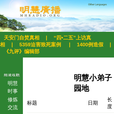
天安门自焚真相
|
“四•二五”上访真
相
|
5359迫害致死案例
|
1400例造假
|
《九评》编辑部
明慧小弟子
明慧
园地
时事
修炼
长
标题
日期
度
交流