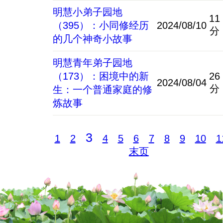
明慧小弟子园地
11
（395）：小同修经历
2024/08/10
分
的几个神奇小故事
明慧青年弟子园地
（173）：困境中的新
26
2024/08/04
分
生：一个普通家庭的修
炼故事
3
1
2
4
5
6
7
8
9
10
1
末页