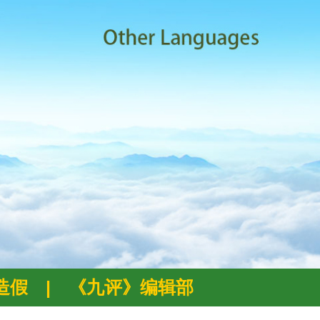
例造假
|
《九评》编辑部