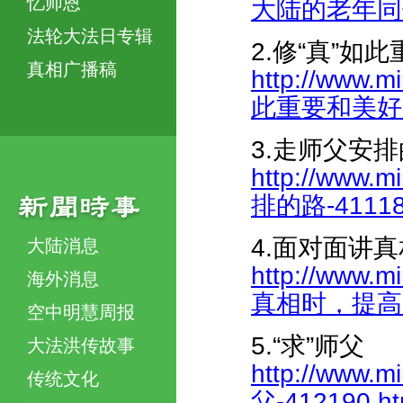
忆师恩
大陆的老年同修-
法轮大法日专辑
2.修“真”如
真相广播稿
http://www.m
此重要和美好-41
3.走师父安
http://www.m
排的路-411186
4.面对面讲
大陆消息
http://www.m
海外消息
真相时，提高三
空中明慧周报
5.“求”师父
大法洪传故事
http://www.m
传统文化
父-412190.ht