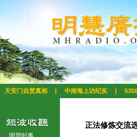
天安门自焚真相
|
中南海上访纪实
|
53
正法修炼交流
明慧时事