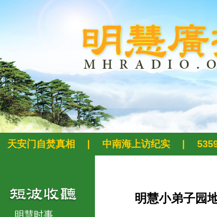
天安门自焚真相
|
中南海上访纪实
|
53
明慧小弟子园
明慧时事