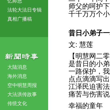
忆师恩
师父的呵护下
法轮大法日专辑
千千万万个小
真相广播稿
昔日小弟子一
文: 慧莲
【明慧网二零
是昔日的小弟
大陆消息
一路保护，我
海外消息
点点滴滴写出
空中明慧周报
江泽民迫害法
痛苦与伤害说
大法洪传故事
传统文化
幸福的童年