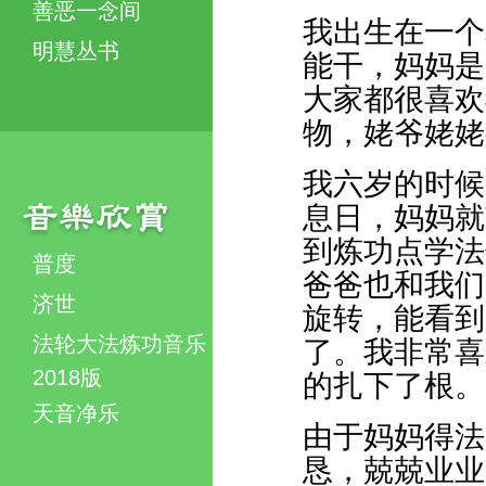
善恶一念间
我出生在一个
明慧丛书
能干，妈妈是
大家都很喜欢
物，姥爷姥姥
我六岁的时候
息日，妈妈就
到炼功点学法
普度
爸爸也和我们
济世
旋转，能看到
法轮大法炼功音乐
了。我非常喜
2018版
的扎下了根。
天音净乐
由于妈妈得法
恳，兢兢业业