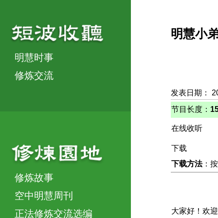
明慧小
明慧时事
修炼交流
发表日期： 2
节目长度：
1
在线收听
下载
下载方法
：按
修炼故事
空中明慧周刊
大家好！欢迎
正法修炼交流选编