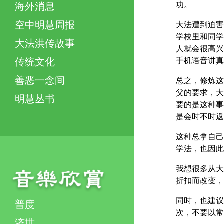
功。
海外消息
空中明慧周报
大法遭到迫害
学校里和同学
大法洪传故事
人就会很高兴
手机语音讲真
传统文化
善恶一念间
总之，修炼这
父的要求，大
明慧丛书
要的是这种事
是会时不时返
这种总拿自己
学法，也因此
我想很多从大
折扣而改变，
同时，也建议
普度
次，不要以常
济世