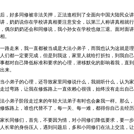
后，好多同修被非法关押，正法進程到了全面向中国大陆民众讲
讲，奶奶说你在学校讲真相要注意安全，以第三人称讲真相就行
，偶尔奶奶还会和同修说，我小孙女在学校也做三退。面对面讲
相。
一路走来，我一直都被当成是大法小弟子，而我也认为这就是理
人们都一定要完成，但是到我这，家里人就给打折扣，到我自己
事都对自己降低标准和要求的心理，潜移默化的影响着我，直到
出来。
当小弟子的心理，还导致家里同修说什么，我就听什么，认为家
走过弯路，让我在修炼路上一直依赖心很强，始终没有走出自己
法小弟子阶段走过来的年轻大法弟子有时也会象我一样。那么，
修炼路上，谁也代替不了，每一关、每一难，都得你自己去经历
家长同修们，首先，不要因为情，对小同修们降低要求，要一步
人长辈的身份压人，遇到问题后，多和小同修们在法上交流，让