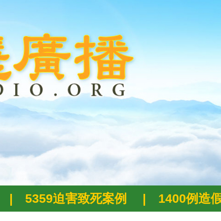
|
5359迫害致死案例
|
1400例造