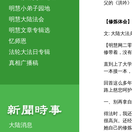
父的《洪吟》
明慧小弟子园地
明慧大陆法会
【修炼体会】
明慧文章专辑选
文: 大陆
忆师恩
【明慧网二零
法轮大法日专辑
修带着，没有
真相广播稿
直到上了大学
一本接一本，
回首这么多年
路上慈悲呵护
一、别再拿自
得法时，我还
很高兴。还经
大陆消息
她自己的修炼