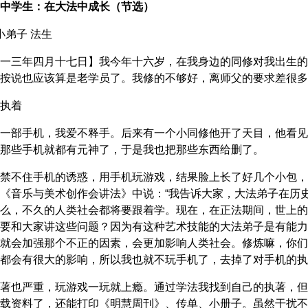
中学生：在大法中成长（节选）
小弟子 法生
一三年四月十七日】我今年十六岁，在我身边的同修对我出生的
按说也应该算是老学员了。我修的不够好，离师父的要求差很多
执着
一部手机，我爱不释手。后来有一个小同修他开了天目，他看见
那些手机就都有元神了，于是我也把那些东西给删了。
禁不住手机的诱惑，用手机玩游戏，结果脸上长了好几个小包，
《音乐与美术创作会讲法》中说：“我告诉大家，大法弟子在历
么，不久的人类社会都将要跟着学。现在，在正法期间，世上的
要和大家讲这些问题？因为有这种艺术技能的大法弟子是有能力
就会加强那个不正的因素，会更加影响人类社会。修炼嘛，你们
都会有很大的影响，所以我也就不玩手机了，去掉了对手机的执
著也严重，玩游戏一玩就上瘾。通过学法我找到自己的执著，但
载资料了，还能打印《明慧周刊》、传单、小册子。虽然干扰不