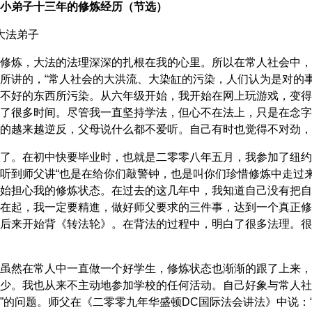
小弟子十三年的修炼经历（节选）
卡大法弟子
修炼，大法的法理深深的扎根在我的心里。所以在常人社会中，
所讲的，“常人社会的大洪流、大染缸的污染，人们认为是对的
不好的东西所污染。从六年级开始，我开始在网上玩游戏，变得
了很多时间。尽管我一直坚持学法，但心不在法上，只是在念字
的越来越逆反，父母说什么都不爱听。自己有时也觉得不对劲，
了。在初中快要毕业时，也就是二零零八年五月，我参加了纽约
听到师父讲“也是在给你们敲警钟，也是叫你们珍惜修炼中走过
始担心我的修炼状态。在过去的这几年中，我知道自己没有把自
在起，我一定要精進，做好师父要求的三件事，达到一个真正修
后来开始背《转法轮》。在背法的过程中，明白了很多法理。很
虽然在常人中一直做一个好学生，修炼状态也渐渐的跟了上来，
少。我也从来不主动地参加学校的任何活动。自己好象与常人社
”的问题。师父在《二零零九年华盛顿DC国际法会讲法》中说：