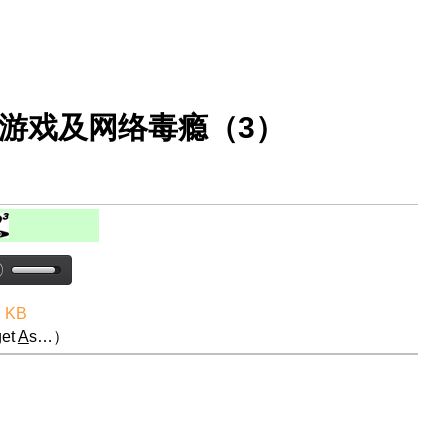
玩游戏及网络毒瘾（3）
7 KB
et
A
s…）