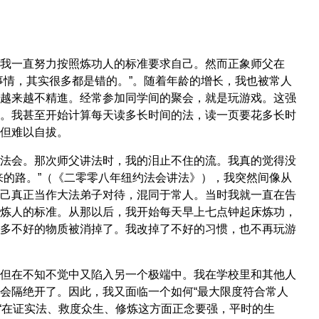
我一直努力按照炼功人的标准要求自己。然而正象师父在
事情，其实很多都是错的。”。随着年龄的增长，我也被常人
越来越不精進。经常参加同学间的聚会，就是玩游戏。这强
。我甚至开始计算每天读多长时间的法，读一页要花多长时
但难以自拔。
法会。那次师父讲法时，我的泪止不住的流。我真的觉得没
来的路。”（《二零零八年纽约法会讲法》），我突然间像从
己真正当作大法弟子对待，混同于常人。当时我就一直在告
炼人的标准。从那以后，我开始每天早上七点钟起床炼功，
多不好的物质被消掉了。我改掉了不好的习惯，也不再玩游
但在不知不觉中又陷入另一个极端中。我在学校里和其他人
会隔绝开了。因此，我又面临一个如何“最大限度符合常人
“在证实法、救度众生、修炼这方面正念要强，平时的生