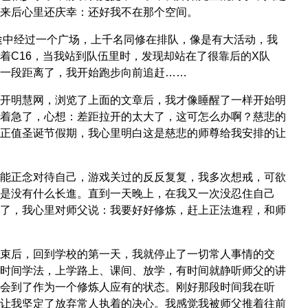
来后心里还庆幸：还好我不在那个空间。
途中经过一个广场，上千名同修在排队，像是有大活动，我
着C16，当我站到队伍里时，发现却站在了很靠后的X队
一段距离了，我开始跑步向前追赶……
开明慧网，浏览了上面的文章后，我才像睡醒了一样开始明
着急了，心想：差距拉开的太大了，这可怎么办啊？慈悲的
正值圣诞节假期，我心里明白这是慈悲的师尊给我安排的让
能正念对待自己，游戏关过的反反复复，我多次想戒，可欲
是没有什么长進。直到一天晚上，在我又一次没忍住自己
了，我心里对师父说：我要好好修炼，赶上正法進程，和师
束后，回到学校的第一天，我就停止了一切常人事情的交
时间学法，上学路上、课间、放学，有时间就静听师父的讲
会到了作为一个修炼人应有的状态。刚好那段时间我在听
让我坚定了放弃常人执着的决心。我感觉我被师父推着往前