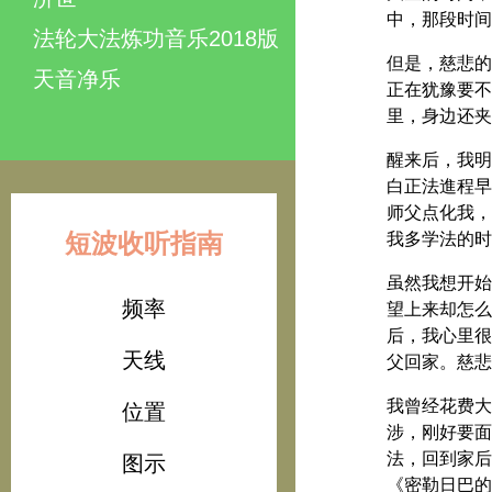
中，那段时间
法轮大法炼功音乐2018版
但是，慈悲的
天音净乐
正在犹豫要不
里，身边还夹
醒来后，我明
白正法進程早
师父点化我，
短波收听指南
我多学法的时
虽然我想开始
频率
望上来却怎么
后，我心里很
天线
父回家。慈悲
我曾经花费大
位置
涉，刚好要面
法，回到家后
图示
《密勒日巴的