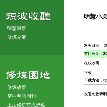
明慧小
明慧时事
修炼交流
发表日期： 2
节目长度：
2
在线收听
下载
下载方法
：按
修炼故事
欢迎您收听明
空中明慧周刊
正法修炼交流选编