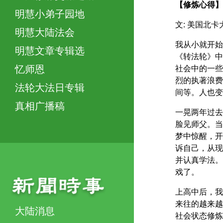
【修炼心得】
明慧小弟子园地
文: 美国北
明慧大陆法会
我从小就开始
明慧文章专辑选
《转法轮》中
忆师恩
社会中的一些
烈的执著浪费
法轮大法日专辑
间等。人也变
真相广播稿
一晃两年过去
脸见师父。当
梦中惊醒，开
诉自己，从现
并认真学法。
戏了。
上高中后，我
来往的越来越
大陆消息
社会状态修炼