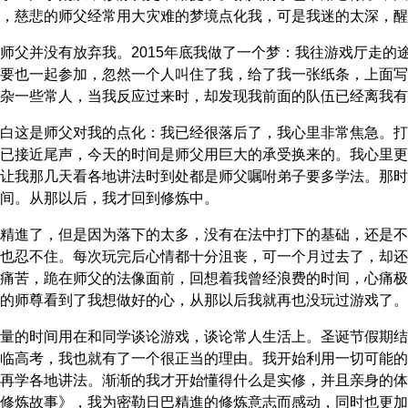
，慈悲的师父经常用大灾难的梦境点化我，可是我迷的太深，醒
师父并没有放弃我。2015年底我做了一个梦：我往游戏厅走的
要也一起参加，忽然一个人叫住了我，给了我一张纸条，上面写
杂一些常人，当我反应过来时，却发现我前面的队伍已经离我有
白这是师父对我的点化：我已经很落后了，我心里非常焦急。打
已接近尾声，今天的时间是师父用巨大的承受换来的。我心里更
让我那几天看各地讲法时到处都是师父嘱咐弟子要多学法。那时
间。从那以后，我才回到修炼中。
精進了，但是因为落下的太多，没有在法中打下的基础，还是不
也忍不住。每次玩完后心情都十分沮丧，可一个月过去了，却还
痛苦，跪在师父的法像面前，回想着我曾经浪费的时间，心痛极
的师尊看到了我想做好的心，从那以后我就再也没玩过游戏了。
量的时间用在和同学谈论游戏，谈论常人生活上。圣诞节假期结
临高考，我也就有了一个很正当的理由。我开始利用一切可能的
再学各地讲法。渐渐的我才开始懂得什么是实修，并且亲身的体
修炼故事》，我为密勒日巴精進的修炼意志而感动，同时也更加