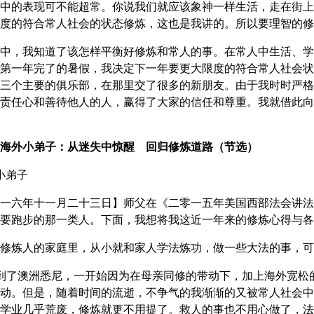
中的表现可不能超常。你说我们就应该象神一样生活，走在街上
度的符合常人社会的状态修炼，这也是我讲的。所以要理智的修
中，我知道了该怎样平衡好修炼和常人的事。在常人中生活、学
第一年完了的暑假，我决定下一年要更大限度的符合常人社会状
三个主要的俱乐部，在那里交了很多的新朋友。由于我时时严格
责任心和善待他人的人，赢得了大家的信任和尊重。我就借此向
海外小弟子：从迷失中惊醒 回归修炼道路（节选）
小弟子
一六年十一月二十三日】师父在《二零一五年美国西部法会讲法
要跑步的那一类人。下面，我想将我这近一年来的修炼心得与各
修炼人的家庭里，从小就和家人学法炼功，做一些大法的事，可
到了澳洲悉尼，一开始因为在母亲同修的带动下，加上海外宽松
动。但是，随着时间的流逝，不争气的我渐渐的又被常人社会中现
学业几乎荒废，修炼就更不用提了。救人的事也不用心做了，法