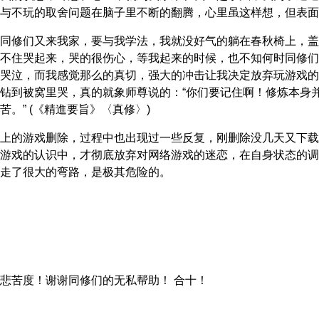
与不玩的取舍问题在脑子里不断的翻腾，心里虽这样想，但表面
同修们又来我家，要与我学法，我就没好气的躺在春秋椅上，盖
不住哭起来，哭的很伤心，等我起来的时候，也不知何时同修们
哭泣，而我感觉那么的真切，强大的冲击让我决定放弃玩游戏的
钻到被窝里哭，真的就象师尊说的：“你们要记住啊！修炼本身
苦。” (《精進要旨》〈真修〉)
上的游戏删除，过程中也出现过一些反复，刚删除没几天又下载
游戏的认识中，才彻底放弃对网络游戏的迷恋，在自身状态的调
走了很大的弯路，是极其危险的。
慈悲苦度！谢谢同修们的无私帮助！ 合十！