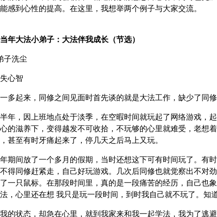
能感到心性的提高。在这里，我想举两个例子与大家交流。
当年大法小弟子：大法伴我成长（节选）
法弟子洗尘
失心智
一多起来，同修之间见面时首先谈的就是大法工作，缺少了同修
半年，因上班地点处于淡季，在空暇时间就玩起了网络游戏，起
心的滋养下，变得越发不可收拾，不玩够的心里就难受，老想着
，甚至有时牙痛起来了，停几天之后马上又玩。
年期间放了一个多月的假期，当时还想这下可有时间玩了。有时
不得同修赶紧走，自己好玩游戏。几次后同修也就觉察出不对劲
了一只鼠标。在那段时间里，真的是一段痛苦的经历，自己也象
法，心里还在想 我只是玩一段时间，到时我自己就不玩了。知
我的状态，却急在心里，就到我家来和我一起学法，我为了逃避