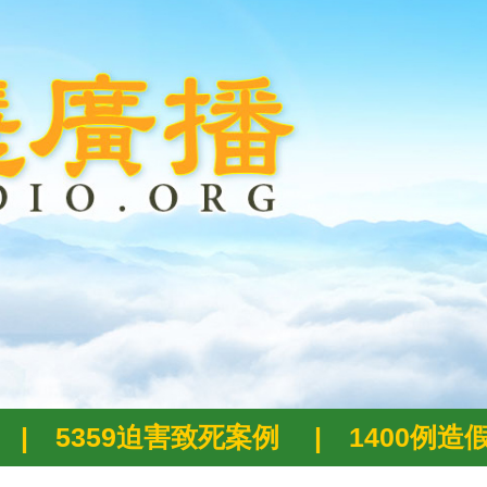
|
5359迫害致死案例
|
1400例造