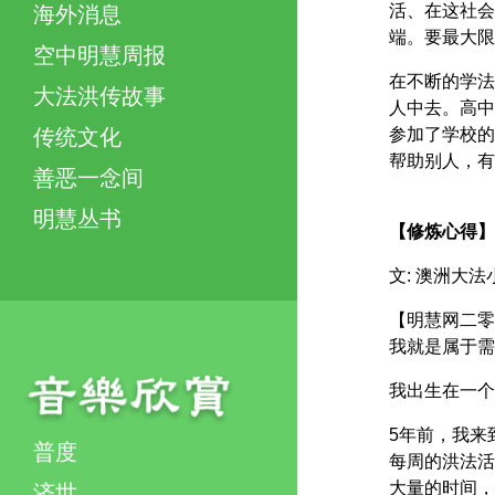
活、在这社会
海外消息
端。要最大限
空中明慧周报
在不断的学法
大法洪传故事
人中去。高中
参加了学校的
传统文化
帮助别人，有
善恶一念间
明慧丛书
【修炼心得】
文: 澳洲大法
【明慧网二零
我就是属于需
我出生在一个
5年前，我来
普度
每周的洪法活
大量的时间，
济世