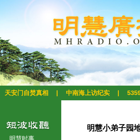
天安门自焚真相
|
中南海上访纪实
|
53
明慧小弟子园
明慧时事