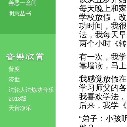
善恶一念间
每天晚上和家
明慧丛书
学校放假，改
功时间，我很
法，我每天早
两个小时《转
有一次，我学
靠墙读，马上
普度
我感觉放假在
济世
学习师父的各
法轮大法炼功音乐
我喜欢学法，
2018版
后来，我学《
天音净乐
“弟子：小孩