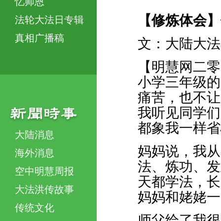
忆师恩
【修炼体会】
法轮大法日专辑
真相广播稿
文：大陆大法
【明慧网二零
小学三年级的
痛苦，也不让
我听见同学们
都象我一样省
大陆消息
妈妈说，我从
海外消息
法、炼功、发
空中明慧周报
天都学法，长
大法洪传故事
妈妈和姥姥一
传统文化
师父给了我很