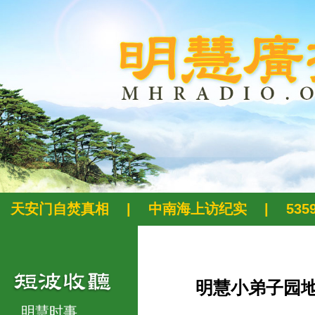
天安门自焚真相
|
中南海上访纪实
|
53
明慧小弟子园
明慧时事