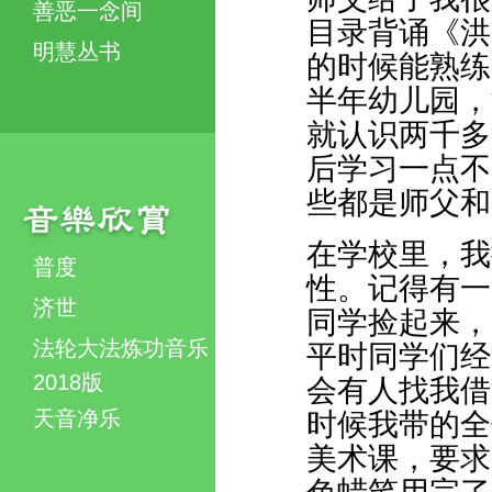
善恶一念间
目录背诵《洪
明慧丛书
的时候能熟练
半年幼儿园，
就认识两千多
后学习一点不
些都是师父和
在学校里，我
普度
性。记得有一
济世
同学捡起来，
法轮大法炼功音乐
平时同学们经
2018版
会有人找我借
天音净乐
时候我带的全
美术课，要求