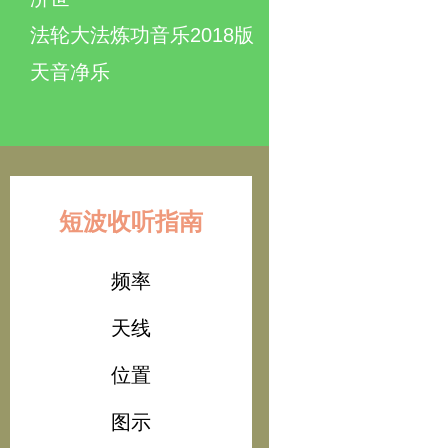
法轮大法炼功音乐2018版
天音净乐
短波收听指南
频率
天线
位置
图示