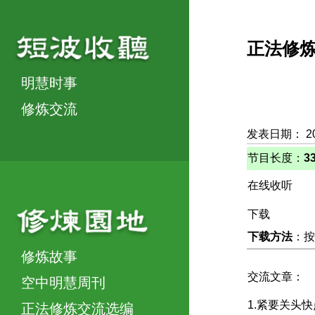
正法修
明慧时事
修炼交流
发表日期： 20
节目长度：
3
在线收听
下载
下载方法
：按
修炼故事
交流文章：
空中明慧周刊
1.紧要关头
正法修炼交流选编