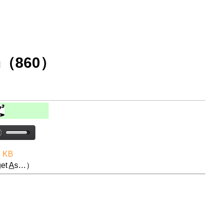
（860）
4 KB
et
A
s…）