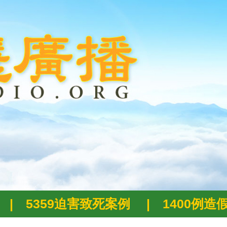
|
5359迫害致死案例
|
1400例造