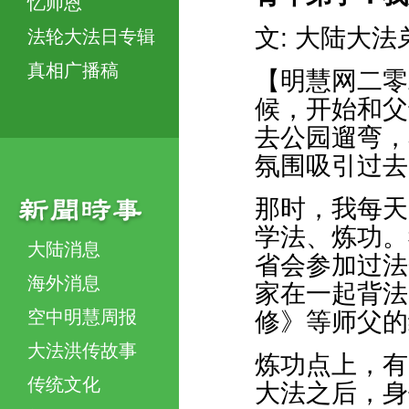
忆师恩
文: 大陆大法
法轮大法日专辑
真相广播稿
【明慧网二零
候，开始和父
去公园遛弯，
氛围吸引过去
那时，我每天
学法、炼功。
大陆消息
省会参加过法
海外消息
家在一起背法
空中明慧周报
修》等师父的
大法洪传故事
炼功点上，有
传统文化
大法之后，身