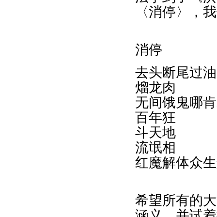
〈消停〉，我
消停
去头断尾过油
熘龙肉
无间饿鬼哪肯
百年狂
斗天地
流氓相
红魔解体众生
希望所有的大
涵义，并试着