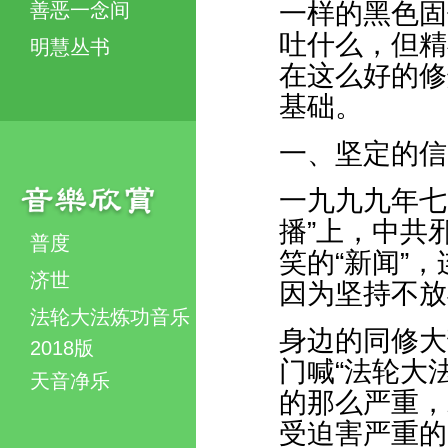
一样的黑色固
善恶一念间
吐什么，但精
明慧丛书
在这么好的修
基础。
一、坚定的信
一九九九年七
播”上，中共
普度
笑的“新闻”
济世
因为坚持不放
法轮大法炼功音乐
身边的同修大
2018版
门喊“法轮大
天音净乐
的那么严重，
受迫害严重的