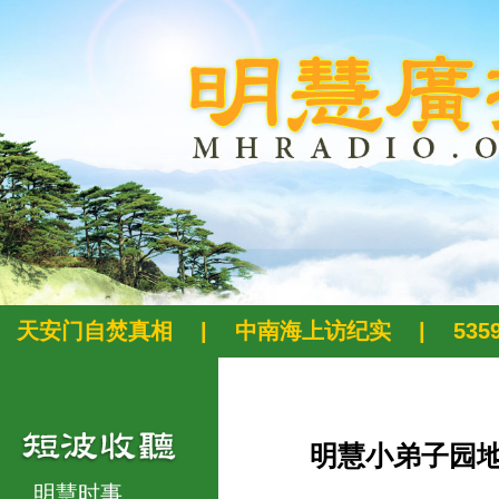
天安门自焚真相
|
中南海上访纪实
|
53
明慧小弟子园
明慧时事